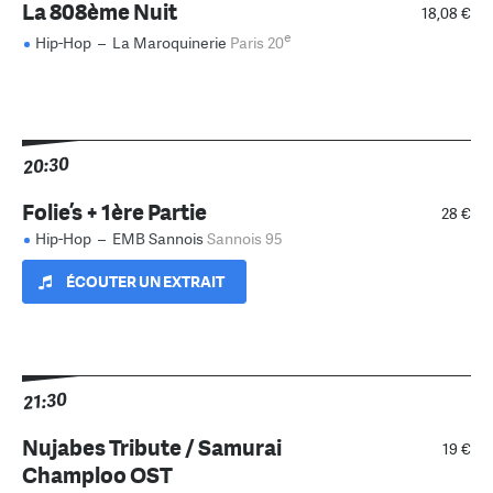
La 808ème Nuit
18,08 €
e
Hip-Hop
–
La Maroquinerie
Paris 20
20:30
Folie’s + 1ère Partie
28 €
Hip-Hop
–
EMB Sannois
Sannois 95
ÉCOUTER UN EXTRAIT
21:30
Nujabes Tribute / Samurai
19 €
Champloo OST