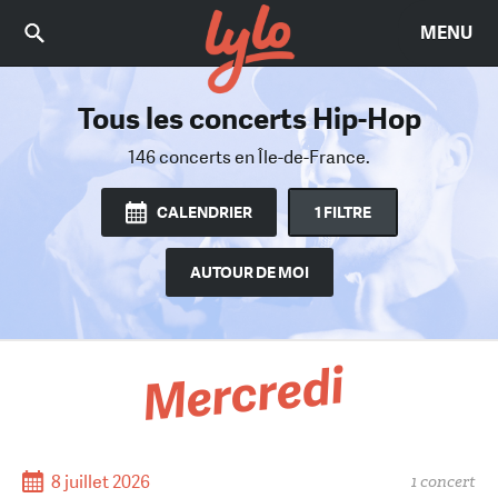
MENU
Tous les concerts Hip-Hop
Trouvez le bon concert
Parmi 2470 concerts
146 concerts
en Île-de-France.
en Île-de-France.
CALENDRIER
1 FILTRE
AUTOUR DE MOI
Mercredi
8 juillet 2026
1 concert