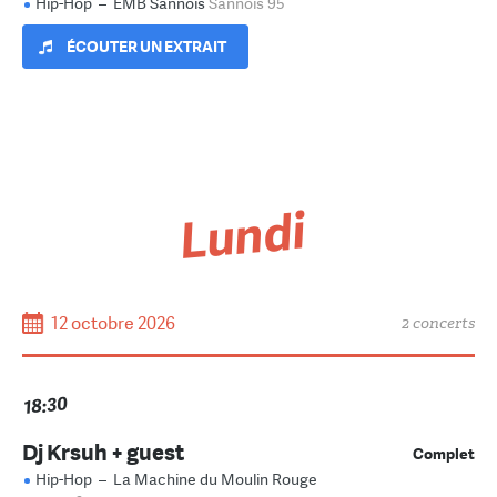
Hip-Hop
–
EMB Sannois
Sannois 95
ÉCOUTER UN EXTRAIT
Lundi
12 octobre 2026
2 concerts
18:30
Dj Krsuh + guest
Complet
Hip-Hop
–
La Machine du Moulin Rouge