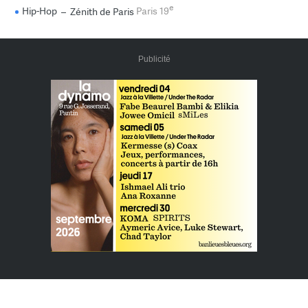
e
Hip-Hop
–
Zénith de Paris
Paris 19
Publicité