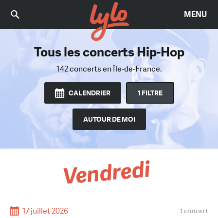
MENU
Tous les concerts Hip-Hop
Trouvez le bon concert
Parmi 2344 concerts
142 concerts
en Île-de-France.
en Île-de-France.
CALENDRIER
1 FILTRE
AUTOUR DE MOI
Vendredi
17 juillet 2026
1 concert