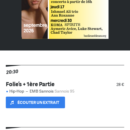
20:30
Folie’s + 1ère Partie
28 €
Hip-Hop
–
EMB Sannois
Sannois 95
ÉCOUTER UN EXTRAIT