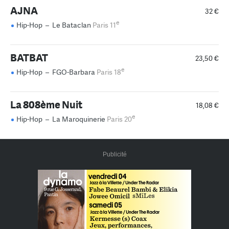
AJNA
32 €
e
Hip-Hop
–
Le Bataclan
Paris 11
BATBAT
23,50 €
e
Hip-Hop
–
FGO-Barbara
Paris 18
La 808ème Nuit
18,08 €
e
Hip-Hop
–
La Maroquinerie
Paris 20
Publicité