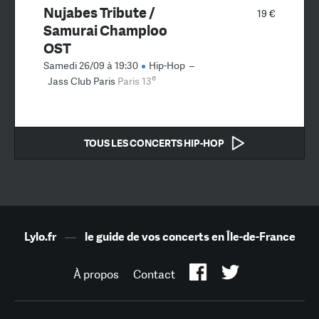
Nujabes Tribute /
19 €
Samurai Champloo
OST
Samedi 26/09 à 19:30
Hip-Hop
–
e
Jass Club Paris
Paris 13
TOUS LES CONCERTS HIP-HOP
Lylo.fr
—
le guide de vos concerts en Île-de-France
À propos
Contact