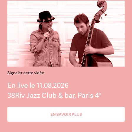
Signaler cette vidéo
En live le 11.08.2026
e
38Riv Jazz Club & bar, Paris 4
EN SAVOIR PLUS