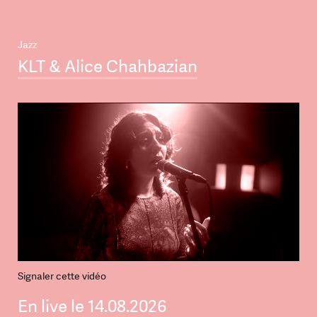
Jazz
KLT & Alice Chahbazian
Signaler cette vidéo
En live le 14.08.2026