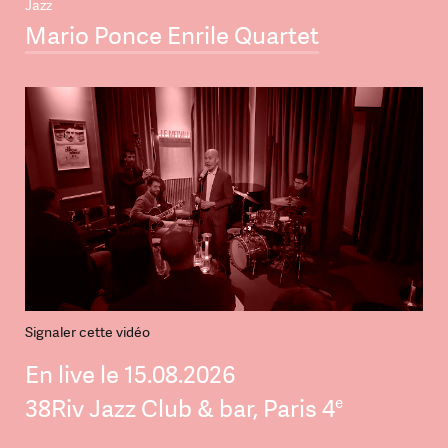
Jazz
Mario Ponce Enrile Quartet
Signaler cette vidéo
En live le 15.08.2026
e
38Riv Jazz Club & bar, Paris 4