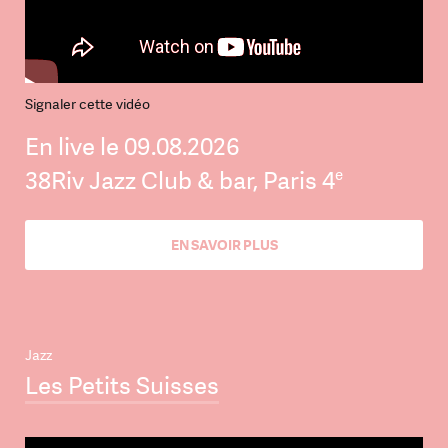
Signaler cette vidéo
En live le 09.08.2026
e
38Riv Jazz Club & bar, Paris 4
EN SAVOIR PLUS
Jazz
Les Petits Suisses