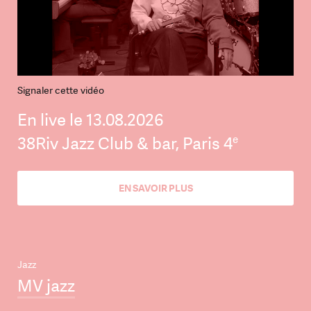
Signaler cette vidéo
En live le 13.08.2026
e
38Riv Jazz Club & bar, Paris 4
EN SAVOIR PLUS
Jazz
MV jazz