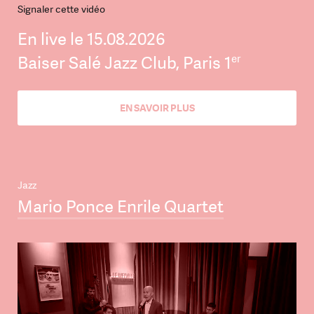
Signaler cette vidéo
En live le 15.08.2026
er
Baiser Salé Jazz Club, Paris 1
EN SAVOIR PLUS
Jazz
Mario Ponce Enrile Quartet