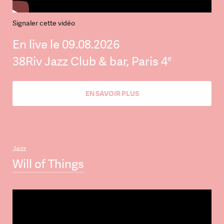
Signaler cette vidéo
En live le 09.08.2026
e
38Riv Jazz Club & bar, Paris 4
EN SAVOIR PLUS
Jazz
Will of Things