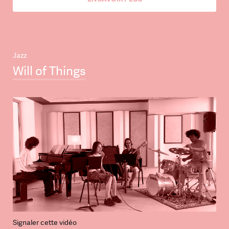
Jazz
Will of Things
Signaler cette vidéo