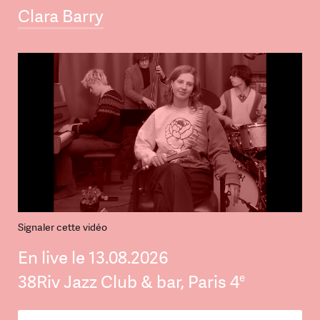
Clara Barry
Signaler cette vidéo
En live le 13.08.2026
e
38Riv Jazz Club & bar, Paris 4