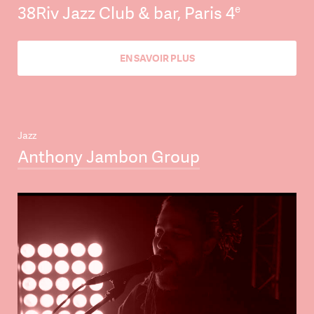
e
38Riv Jazz Club & bar, Paris 4
EN SAVOIR PLUS
Jazz
Anthony Jambon Group