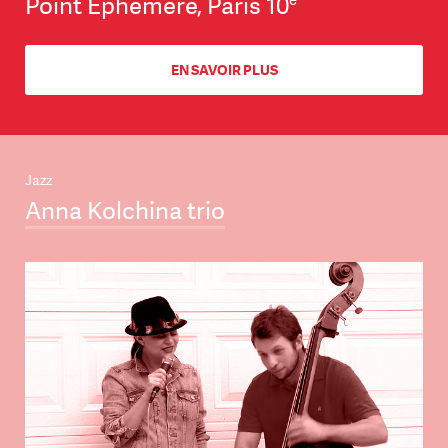
Point Éphémère, Paris 10
EN SAVOIR PLUS
Jazz
Anna Kolchina trio