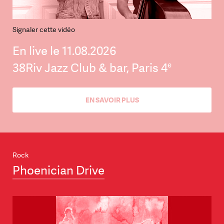
Signaler cette vidéo
En live le 11.08.2026
e
38Riv Jazz Club & bar, Paris 4
EN SAVOIR PLUS
Rock
Phoenician Drive