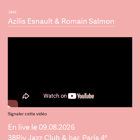
Jazz
Azilis Esnault & Romain Salmon
Signaler cette vidéo
En live le 09.08.2026
e
38Riv Jazz Club & bar, Paris 4