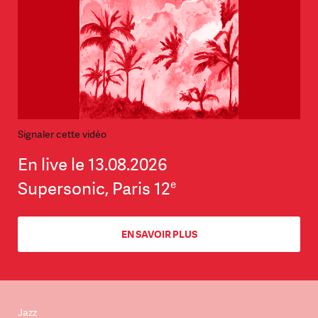
Signaler cette vidéo
En live le 13.08.2026
e
Supersonic, Paris 12
EN SAVOIR PLUS
Jazz