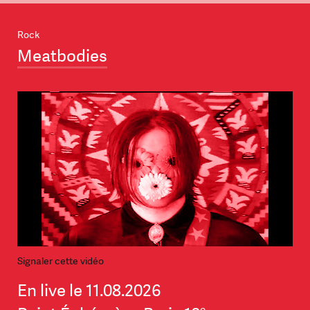
Rock
Meatbodies
Signaler cette vidéo
En live le 11.08.2026
e