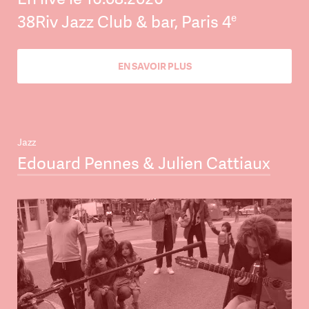
e
38Riv Jazz Club & bar, Paris 4
EN SAVOIR PLUS
Jazz
Edouard Pennes & Julien Cattiaux