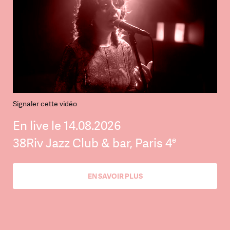
Signaler cette vidéo
En live le 14.08.2026
e
38Riv Jazz Club & bar, Paris 4
EN SAVOIR PLUS