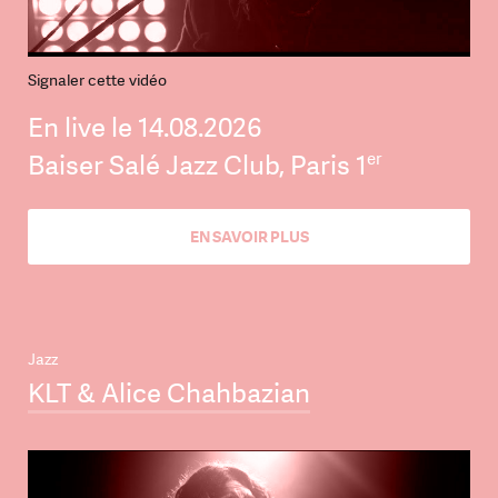
Signaler cette vidéo
En live le 14.08.2026
er
Baiser Salé Jazz Club, Paris 1
EN SAVOIR PLUS
Jazz
KLT & Alice Chahbazian