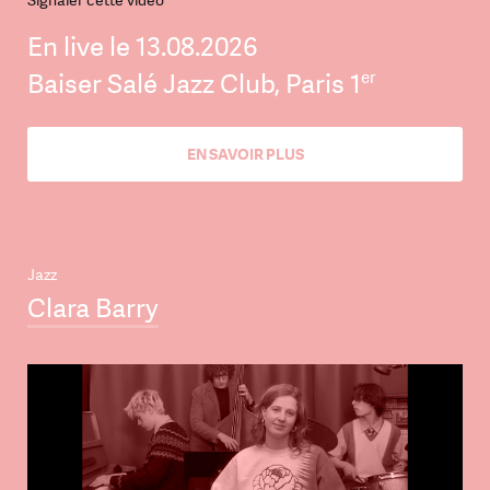
Signaler cette vidéo
En live le 13.08.2026
er
Baiser Salé Jazz Club, Paris 1
EN SAVOIR PLUS
Jazz
Clara Barry