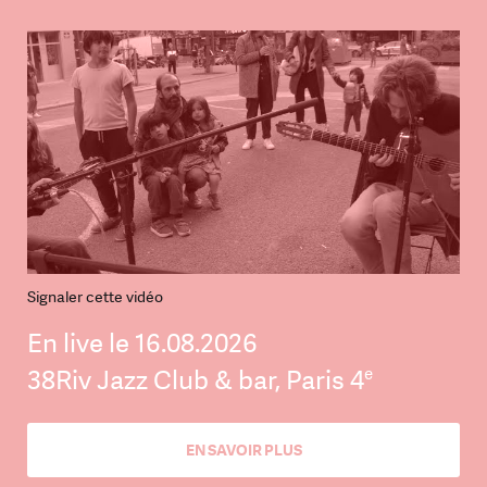
Signaler cette vidéo
En live le 16.08.2026
e
38Riv Jazz Club & bar, Paris 4
EN SAVOIR PLUS