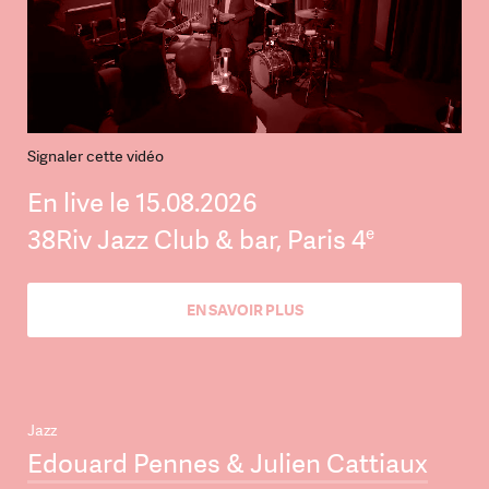
Signaler cette vidéo
En live le 15.08.2026
e
38Riv Jazz Club & bar, Paris 4
EN SAVOIR PLUS
Jazz
Edouard Pennes & Julien Cattiaux