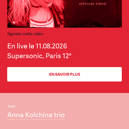
Signaler cette vidéo
En live le 11.08.2026
e
Supersonic, Paris 12
EN SAVOIR PLUS
Jazz
Anna Kolchina trio