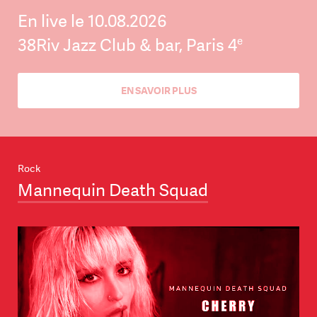
En live le 10.08.2026
e
38Riv Jazz Club & bar, Paris 4
EN SAVOIR PLUS
Rock
Mannequin Death Squad