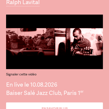
Ralph Lavital
Signaler cette vidéo
En live le 10.08.2026
er
Baiser Salé Jazz Club, Paris 1
EN SAVOIR PLUS