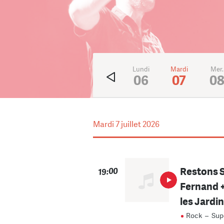
Ven.
Sam.
Dim.
Lundi
Mardi
Mer.
3
4
5
06
07
0
Mardi
7 juillet 2026
Restons S
19:00
Fernand +
les Jardi
Rock
–
Sup