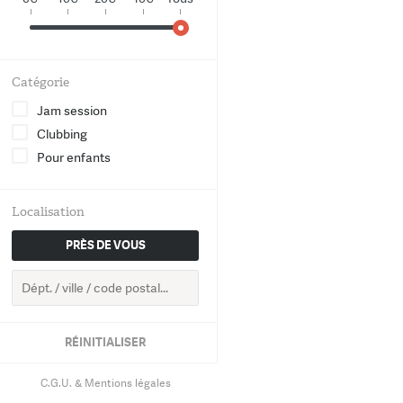
World
Chanson
Catégorie
Electro
Jam session
Clubbing
Hip-Hop
Pour enfants
Groove
Localisation
Classique
PRÈS DE VOUS
RETOUR
RÉINITIALISER
C.G.U. & Mentions légales