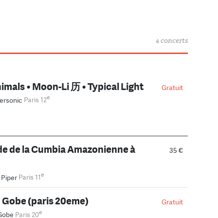
4 concerts
nimals • Moon-Li 历 • Typical Light
Gratuit
e
ersonic
Paris 12
de de la Cumbia Amazonienne à
35 €
e
 Piper
Paris 11
 Gobe (paris 20eme)
Gratuit
e
Gobe
Paris 20