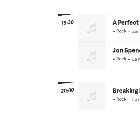
A Perfect
19:30
Rock
–
Zéni
Jon Spen
Rock
–
La 
Breaking
20:00
Rock
–
Le 