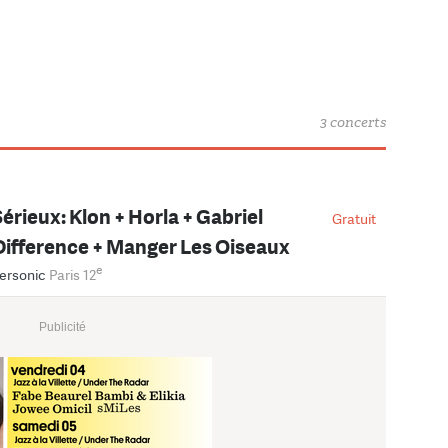
3 concerts
érieux: Klon + Horla + Gabriel
Gratuit
Difference + Manger Les Oiseaux
e
ersonic
Paris 12
Publicité