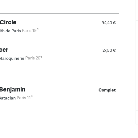
 Circle
94,40 €
e
th de Paris
Paris 19
cer
27,50 €
e
Maroquinerie
Paris 20
 Benjamin
Complet
e
Bataclan
Paris 11