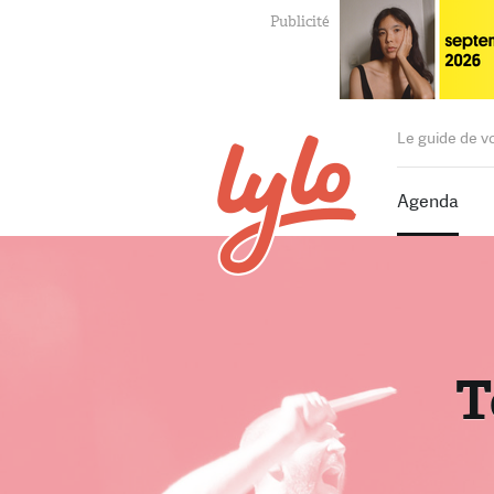
Le guide de v
Agenda
T
T
P