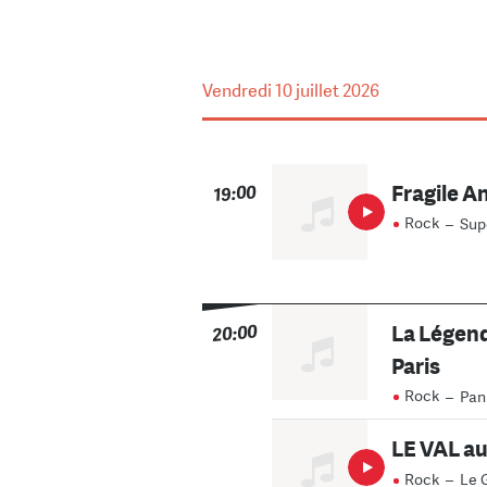
Vendredi
10 juillet 2026
Fragile A
19:00
Rock
–
Sup
La Légen
20:00
Paris
Rock
–
Pan
LE VAL au
Rock
–
Le 