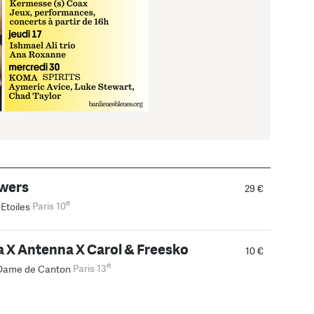
wers
29 €
e
Etoiles
Paris 10
 X Antenna X Carol & Freesko
10 €
e
Dame de Canton
Paris 13