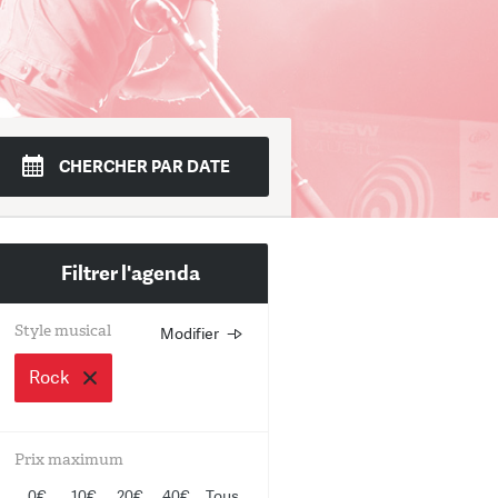
di
Mer.
Jeudi
Ven.
Sam.
Dim.
CHERCHER PAR DATE
4
15
16
17
18
19
Filtrer l'agenda
Style musical
Modifier
Choisissez un ou plusieurs st
musicaux
Rock
Rock
Prix maximum
Jazz
0€
10€
20€
40€
Tous