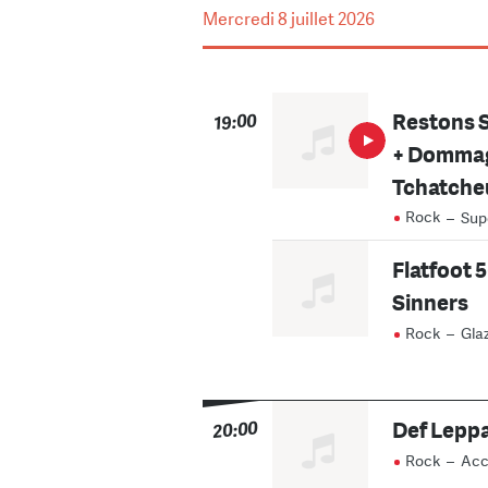
Mercredi
8 juillet 2026
Restons S
19:00
+ Dommag
Tchatche
Rock
–
Sup
Flatfoot 5
Sinners
Rock
–
Gla
Def Lepp
20:00
Rock
–
Acc