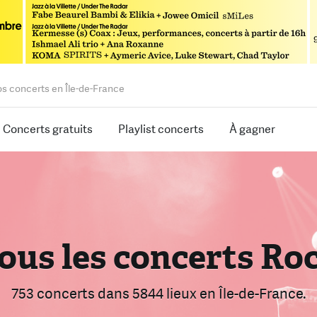
os concerts en Île-de-France
Concerts gratuits
Playlist concerts
À gagner
rouvez le bon conce
ous les concerts Ro
armi 2462 concerts
753 concerts
dans 5844 lieux
dans 5844 lieux
en Île-de-France.
en Île-de-Franc