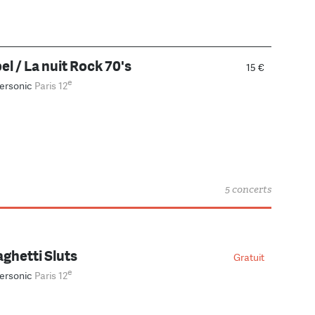
el / La nuit Rock 70's
15 €
e
ersonic
Paris 12
5 concerts
aghetti Sluts
Gratuit
e
ersonic
Paris 12