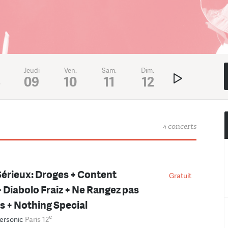
Jeudi
Ven.
Sam.
Dim.
Lundi
Mar
8
09
10
11
12
13
1
4 concerts
érieux: Droges + Content
Gratuit
 Diabolo Fraiz + Ne Rangez pas
ns + Nothing Special
e
ersonic
Paris 12