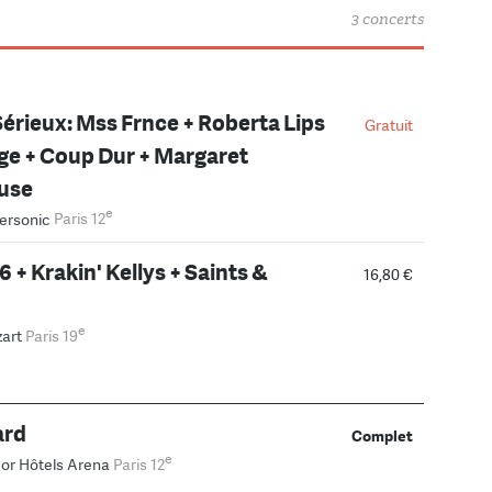
3 concerts
érieux: Mss Frnce + Roberta Lips
Gratuit
e + Coup Dur + Margaret
use
e
ersonic
Paris 12
6 + Krakin' Kellys + Saints &
16,80 €
e
zart
Paris 19
ard
Complet
e
or Hôtels Arena
Paris 12