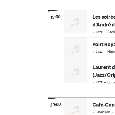
Les soiré
19:30
d'André d
Jazz
–
Atel
Pont Roya
Jazz
–
Hôte
Laurent de
(Jazz/Ori
Jazz
–
Loul
Café-Conc
20:00
Chanson
–