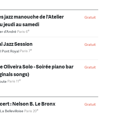
es jazz manouche de l'Atelier
Gratuit
u jeudi au samedi
e
ier d'André
Paris 6
l Jazz Session
Gratuit
e
l Pont Royal
Paris 7
 Oliveira Solo - Soirée piano bar
Gratuit
ginals songs)
e
oute
Paris 11
ert : Nelson B. Le Bronx
Gratuit
e
La Bellevilloise
Paris 20