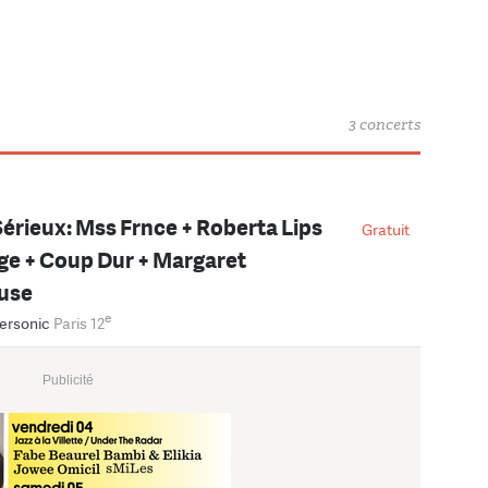
3 concerts
érieux: Mss Frnce + Roberta Lips
Gratuit
e + Coup Dur + Margaret
use
e
ersonic
Paris 12
Publicité