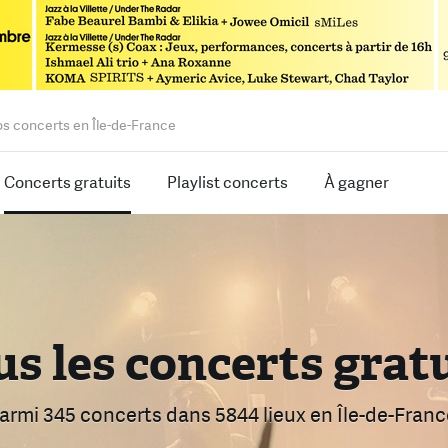
os concerts en Île-de-France
Concerts gratuits
Playlist concerts
À gagner
s les concerts grat
rouvez le bon conce
armi 2472 concerts
armi 345 concerts
dans 5844 lieux
dans 5844 lieux
en Île-de-Franc
en Île-de-Franc