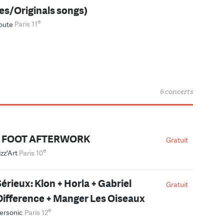
es/Originals songs)
e
oute
Paris 11
6 concerts
D FOOT AFTERWORK
Gratuit
e
izz'Art
Paris 10
érieux: Klon + Horla + Gabriel
Gratuit
Difference + Manger Les Oiseaux
e
ersonic
Paris 12