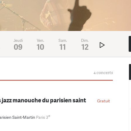
Jeudi
Ven.
Sam.
Dim.
Lundi
Mar
8
09
10
11
12
13
1
4 concerts
s jazz manouche du parisien saint
Gratuit
e
arisien Saint-Martin
Paris 3