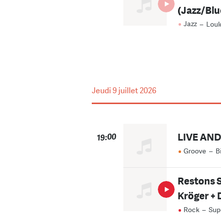
(Jazz/Blu
Jazz
–
Loul
Jeudi
9 juillet 2026
LIVE AN
19:00
Groove
–
B
Restons S
Kröger + 
Rock
–
Sup