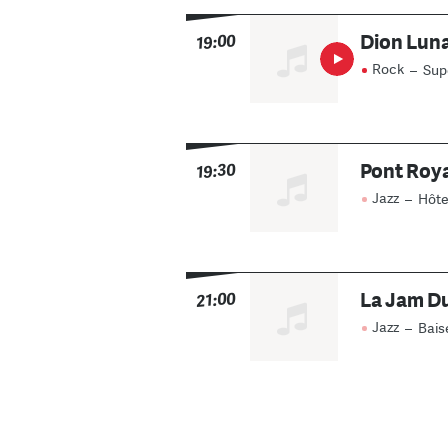
Dion Luna
19:00
Rock
–
Sup
Pont Roya
19:30
Jazz
–
Hôte
La Jam Du
21:00
Jazz
–
Bais