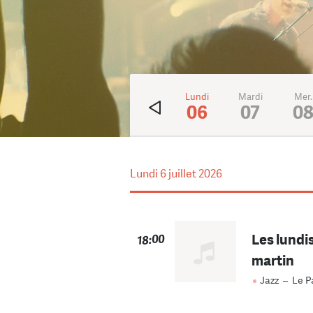
Ven.
Sam.
Dim.
Lundi
Mardi
Mer.
3
4
5
06
07
0
Lundi
6 juillet 2026
Les lundi
18:00
martin
Jazz
–
Le P