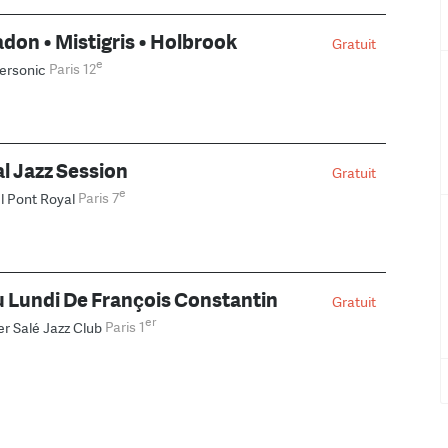
don • Mistigris • Holbrook
Gratuit
e
ersonic
Paris 12
l Jazz Session
Gratuit
e
l Pont Royal
Paris 7
 Lundi De François Constantin
Gratuit
er
er Salé Jazz Club
Paris 1