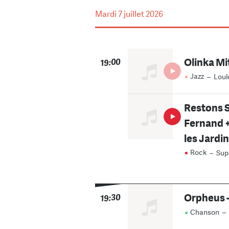
Mardi
7 juillet 2026
Olinka Mi
19:00
Jazz
–
Loul
Restons S
Fernand +
les Jardi
Rock
–
Sup
Orpheus -
19:30
Chanson
–