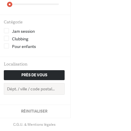
World
Chanson
Catégorie
Jam session
Electro
Clubbing
Pour enfants
Hip-Hop
Groove
Localisation
PRÈS DE VOUS
Classique
RETOUR
RÉINITIALISER
C.G.U. & Mentions légales