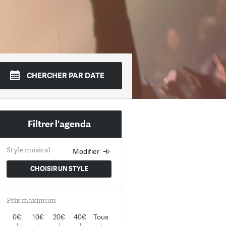
di
Mer.
Jeudi
Ven.
Sam.
Dim.
CHERCHER PAR DATE
4
15
16
17
18
19
Filtrer l'agenda
Style musical
Modifier
Choisissez un ou plusieurs st
musicaux
CHOISIR UN STYLE
Rock
Prix maximum
Jazz
0€
10€
20€
40€
Tous