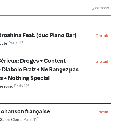
3 concerts
troshina Feat. (duo Piano Bar)
Gratuit
e
oute
Paris 11
érieux: Droges + Content
Gratuit
 Diabolo Fraiz + Ne Rangez pas
ns + Nothing Special
e
ersonic
Paris 12
 chanson française
Gratuit
e
Salon Clema
Paris 11