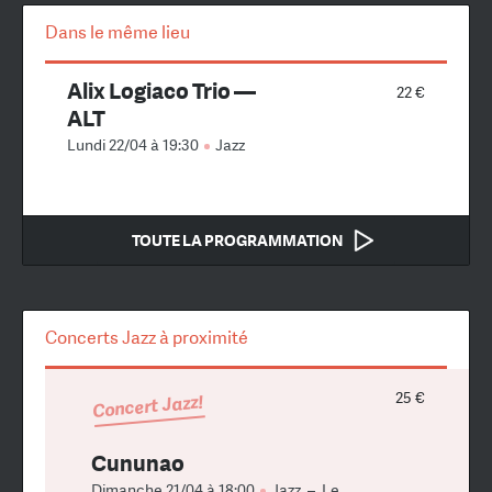
Dans le même lieu
Alix Logiaco Trio —
22 €
ALT
Lundi 22/04 à 19:30
Jazz
TOUTE LA PROGRAMMATION
Concerts Jazz à proximité
25 €
Concert Jazz!
Cununao
Dimanche 21/04 à 18:00
Jazz
–
Le