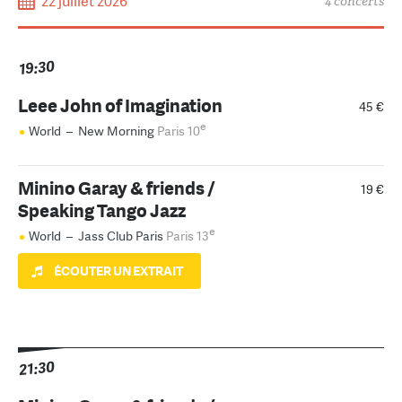
22 juillet 2026
4 concerts
19:30
Leee John of Imagination
45 €
e
World
–
New Morning
Paris 10
Minino Garay & friends /
19 €
Speaking Tango Jazz
e
World
–
Jass Club Paris
Paris 13
ÉCOUTER UN EXTRAIT
21:30