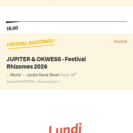
18:00
FESTIVAL RHIZOMES !
Gratuit
JUPITER & OKWESS - Festival
Rhizomes 2026
e
World
–
Jardin René Binet
Paris 18
Annonce BOOSTÉE —
En savoir plus
Lundi