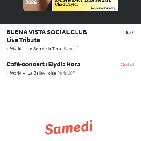
BUENA VISTA SOCIAL CLUB
85 €
Live Tribute
e
World
–
Le Son de la Terre
Paris 5
Café-concert : Elydia Kora
Gratuit
e
World
–
La Bellevilloise
Paris 20
Samedi