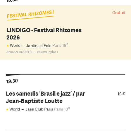
FESTIVAL RHIZOMES !
Gratuit
LINDIGO - Festival Rhizomes
2026
e
World
–
Jardins d'Eole
Paris 18
Annonce BOOSTÉE —
En savoir plus
19:30
Les samedis ‘Brasil e jazz’ / par
19 €
Jean-Baptiste Loutte
e
World
–
Jass Club Paris
Paris 13