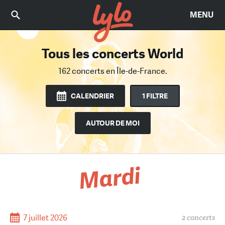
MENU
Tous les concerts World
Trouvez le bon concert
Parmi 2476 concerts
162 concerts
en Île-de-France.
en Île-de-France.
CALENDRIER
1 FILTRE
AUTOUR DE MOI
Mardi
7 juillet 2026
2 concerts