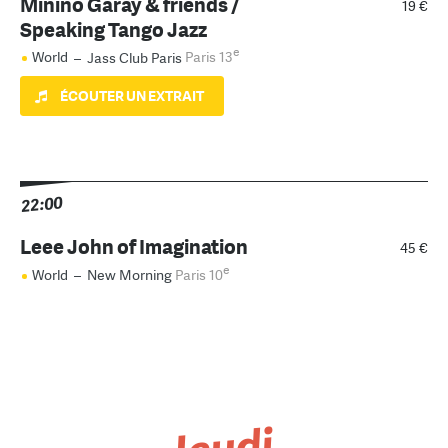
Minino Garay & friends /
19 €
Speaking Tango Jazz
e
World
–
Jass Club Paris
Paris 13
ÉCOUTER UN EXTRAIT
22:00
Leee John of Imagination
45 €
e
World
–
New Morning
Paris 10