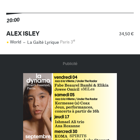
20:00
ALEX ISLEY
34,50 €
e
World
–
La Gaîté Lyrique
Paris 3
Publicité