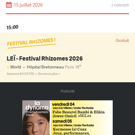
15 juillet 2026
1 concert
15:00
FESTIVAL RHIZOMES !
Gratuit
LEÏ - Festival Rhizomes 2026
e
World
–
Hôpital Bretonneau
Paris 18
Annonce BOOSTÉE —
En savoir plus
Publicité