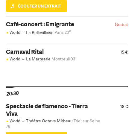
ÉCOUTER UN EXTRAIT
Café-concert : Emigrante
Gratuit
e
World
–
La Bellevilloise
Paris 20
Carnaval Rital
15 €
World
–
La Marbrerie
Montreuil 93
20:30
Spectacle de flamenco - Tierra
18 €
Viva
World
–
Théâtre Octave Mirbeau
Triel-sur-Seine
78