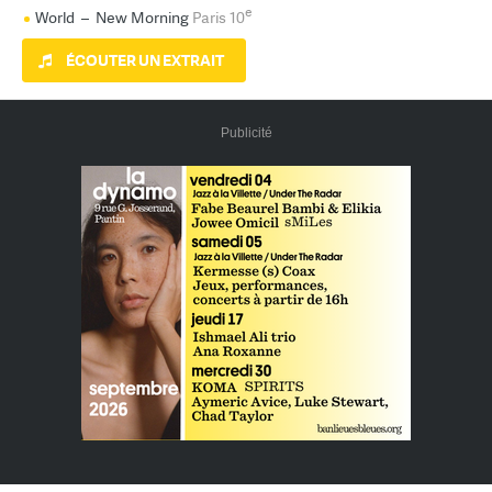
e
World
–
New Morning
Paris 10
ÉCOUTER UN EXTRAIT
Publicité