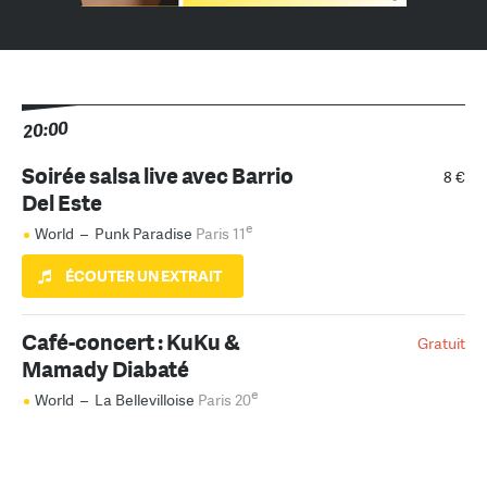
20:00
Soirée salsa live avec Barrio
8 €
Del Este
e
World
–
Punk Paradise
Paris 11
ÉCOUTER UN EXTRAIT
Café-concert : KuKu &
Gratuit
Mamady Diabaté
e
World
–
La Bellevilloise
Paris 20