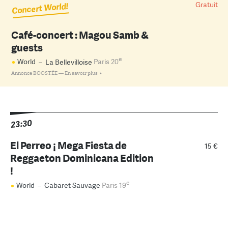
Gratuit
Concert World!
Café-concert : Magou Samb &
guests
e
World
–
La Bellevilloise
Paris 20
Annonce BOOSTÉE —
En savoir plus
23:30
El Perreo ¡ Mega Fiesta de
15 €
Reggaeton Dominicana Edition
!
e
World
–
Cabaret Sauvage
Paris 19