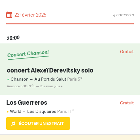
22 février 2025
4 concerts
20:00
Concert Chanson!
Gratuit
concert Alexeï Derevitsky solo
e
Chanson
–
Au Port du Salut
Paris 5
Annonce BOOSTÉE —
En savoir plus
Los Guerreros
Gratuit
e
World
–
Les Disquaires
Paris 11
ÉCOUTER UN EXTRAIT