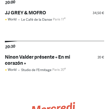
20:00
JJ GREY & MOFRO
34,50 €
e
World
–
Le Café de la Danse
Paris 11
20:30
Ninon Valder présente « En mi
20 €
corazón »
e
World
–
Studio de l'Ermitage
Paris 20
Mercredi