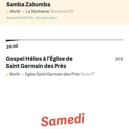
Samba Zabumba
World
–
La Marbrerie
Montreuil 93
Annonce BOOSTÉE —
En savoir plus
20:30
Gospel Hélios à l’Église de
30 €
Saint Germain des Prés
e
World
–
Eglise Saint-Germain-des-Prés
Paris 6
Samedi