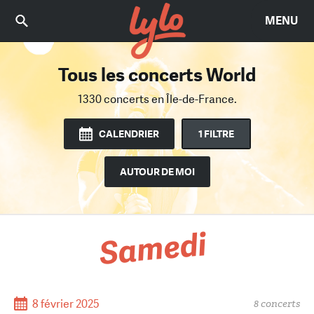
MENU
Tous les concerts World
Trouvez le bon concert
Parmi 14414 concerts
1330 concerts
en Île-de-France.
en Île-de-France.
CALENDRIER
1 FILTRE
AUTOUR DE MOI
Samedi
8 février 2025
8 concerts