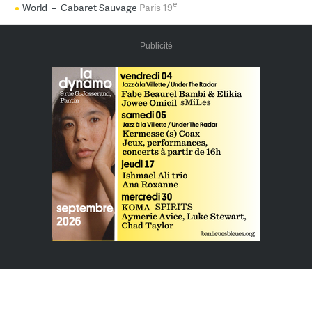
e
World
–
Cabaret Sauvage
Paris 19
Publicité