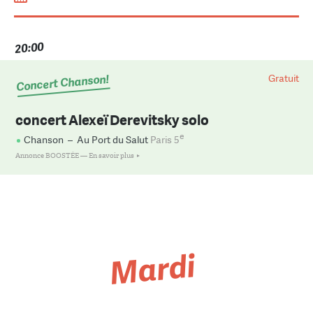
20:00
Concert Chanson!
Gratuit
concert Alexeï Derevitsky solo
e
Chanson
–
Au Port du Salut
Paris 5
Annonce BOOSTÉE —
En savoir plus
Mardi