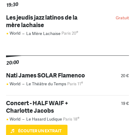
19:30
Les jeudis jazz latinos de la
Gratuit
mère lachaise
e
World
–
La Mère Lachaise
Paris 20
20:00
Nati James SOLAR Flamenco
20 €
e
World
–
Le Théâtre du Temps
Paris 11
Concert - HALF WAIF +
19 €
Charlotte Jacobs
e
World
–
Le Hasard Ludique
Paris 18
ÉCOUTER UN EXTRAIT