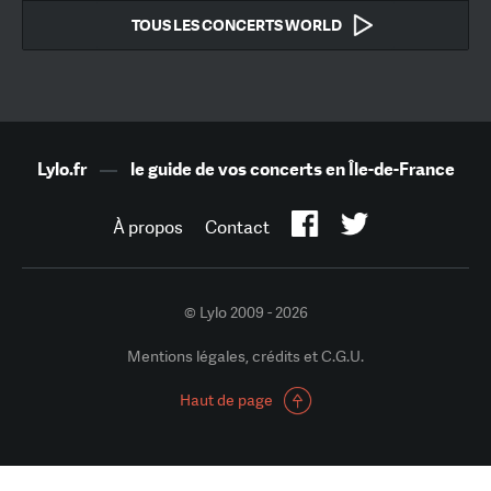
TOUS LES CONCERTS WORLD
Lylo.fr
—
le guide de vos concerts en Île-de-France
À propos
Contact
© Lylo 2009 - 2026
Mentions légales, crédits et C.G.U.
Haut de page