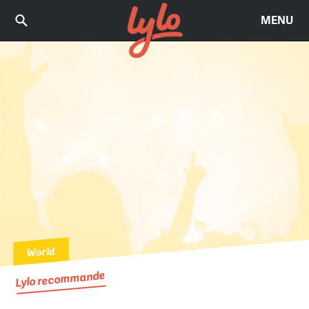
MENU
World
Lylo recommande