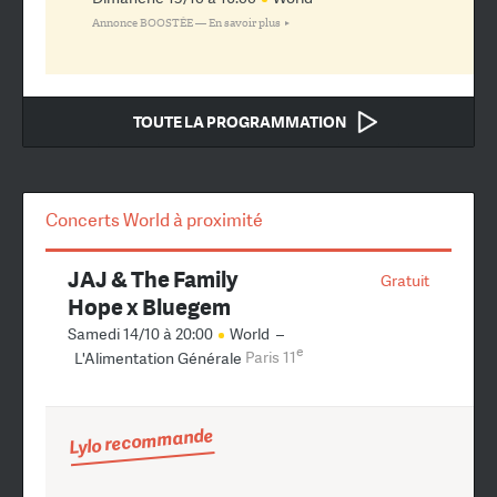
Annonce BOOSTÉE —
En savoir plus
TOUTE LA PROGRAMMATION
Concerts World à proximité
JAJ & The Family
Gratuit
Hope x Bluegem
Samedi 14/10 à 20:00
World
–
e
L'Alimentation Générale
Paris 11
Lylo recommande