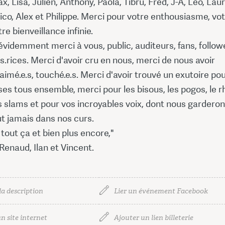
x, Lisa, Julien, Anthony, Paola, Tibru, Fred, J-A, Léo, Lau
co, Alex et Philippe. Merci pour votre enthousiasme, vo
re bienveillance infinie.
 évidemment merci à vous, public, auditeurs, fans, follow
.rices. Merci d'avoir cru en nous, merci de nous avoir
 aimé.e.s, touché.e.s. Merci d'avoir trouvé un exutoire po
es tous ensemble, merci pour les bisous, les pogos, le 
es slams et pour vos incroyables voix, dont nous gardero
ut jamais dans nos curs.
tout ça et bien plus encore,"
Renaud, Ilan et Vincent.
la description
Lier un événement Facebook
n site internet
Ajouter un lien billeterie