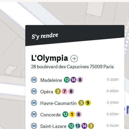
S'y rendre
L'Olympia
28 boulevard des Capucines 75009 Paris
à 233m
Madeleine
à 265m
Opéra
à 372m
Havre-Caumartin
à 563m
Concorde
à 641m
Saint-Lazare