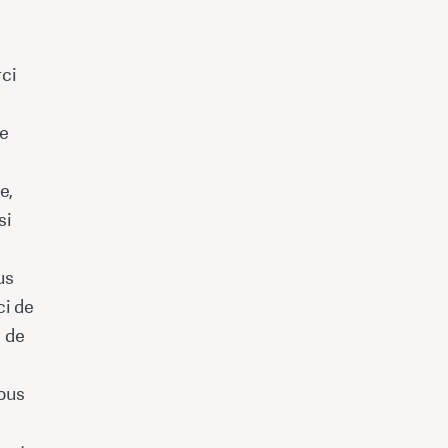
ci
ée
e,
si
us
ci de
e de
vous