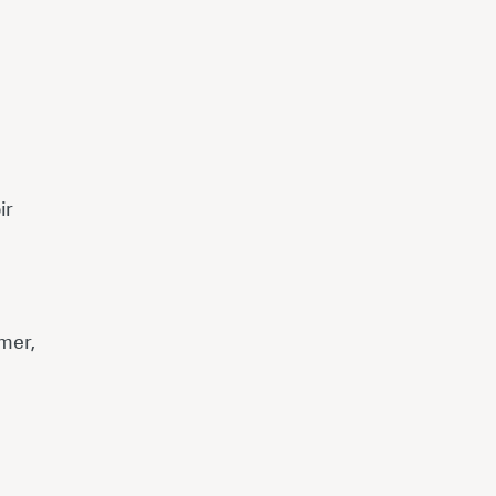
ir
imer,