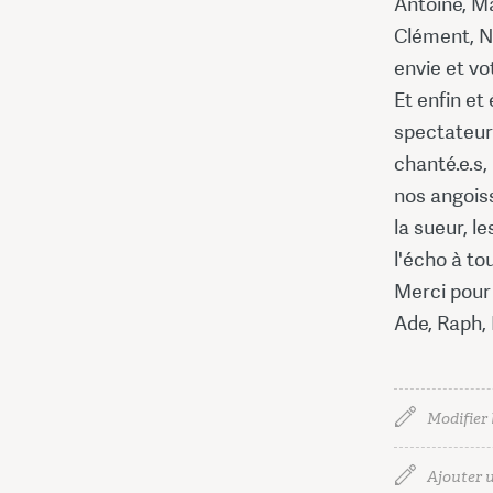
Antoine, Ma
Clément, Ni
envie et vot
Et enfin et
spectateurs
chanté.e.s,
nos angoiss
la sueur, l
l'écho à to
Merci pour 
Ade, Raph, 
Modifier 
Ajouter u