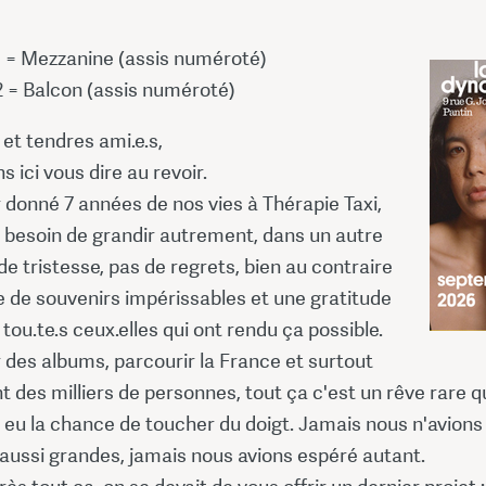
1 = Mezzanine (assis numéroté)
2 = Balcon (assis numéroté)
et tendres ami.e.s,
49,50
 ici vous dire au revoir.
 donné 7 années de nos vies à Thérapie Taxi,
36,30
 besoin de grandir autrement, dans un autre
de tristesse, pas de regrets, bien au contraire
de souvenirs impérissables et une gratitude
r tou.te.s ceux.elles qui ont rendu ça possible.
 des albums, parcourir la France et surtout
t des milliers de personnes, tout ça c'est un rêve rare 
 eu la chance de toucher du doigt. Jamais nous n'avions
aussi grandes, jamais nous avions espéré autant.