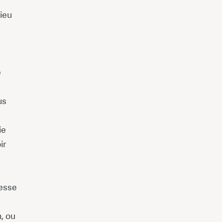
ieu
e
us
ie
ir
tesse
n, ou