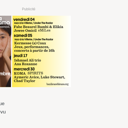
Publicité
 €
RÉSERVER
sur digitick.com
 €
RÉSERVER
sur fnac.com
que
 vu