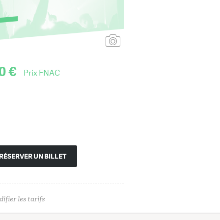
Ajouter une affiche
0 €
Prix FNAC
RÉSERVER UN BILLET
ifier les tarifs