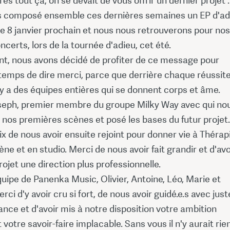
rès tout ça, on se devait de vous offrir un dernier projet :
 composé ensemble ces dernières semaines un EP d'ad
 le 8 janvier prochain et nous nous retrouverons pour nos
ncerts, lors de la tournée d'adieu, cet été.
nt, nous avons décidé de profiter de ce message pour
temps de dire merci, parce que derrière chaque réussit
 y a des équipes entières qui se donnent corps et âme.
seph, premier membre du groupe Milky Way avec qui no
nos premières scènes et posé les bases du futur projet.
ix de nous avoir ensuite rejoint pour donner vie à Thérap
cène et en studio. Merci de nous avoir fait grandir et d'avo
ojet une direction plus professionnelle.
quipe de Panenka Music, Olivier, Antoine, Léo, Marie et
rci d'y avoir cru si fort, de nous avoir guidé.e.s avec jus
lance et d'avoir mis à notre disposition votre ambition
 votre savoir-faire implacable. Sans vous il n'y aurait rie