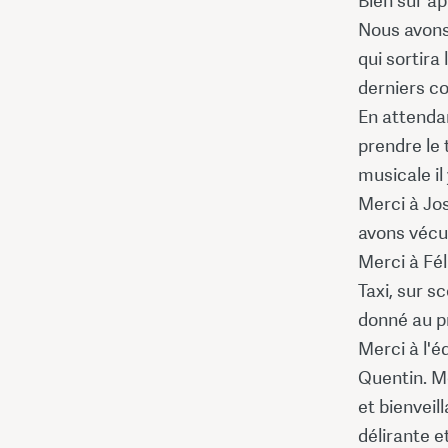
Bien sur ap
Nous avons
qui sortira
derniers co
En attenda
prendre le 
musicale il
Merci à Jo
avons vécu 
Merci à Fél
Taxi, sur s
donné au pr
Merci à l'é
Quentin. Me
et bienveil
délirante et