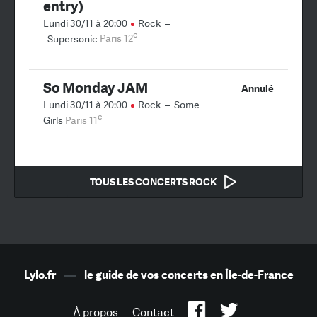
entry)
Lundi 30/11 à 20:00
Rock
–
e
Supersonic
Paris 12
So Monday JAM
Annulé
Lundi 30/11 à 20:00
Rock
–
Some
e
Girls
Paris 11
TOUS LES CONCERTS ROCK
Lylo.fr
—
le guide de vos concerts en Île-de-France
À propos
Contact