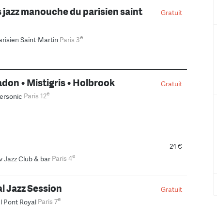
s jazz manouche du parisien saint
Gratuit
e
arisien Saint-Martin
Paris 3
don • Mistigris • Holbrook
Gratuit
e
ersonic
Paris 12
24 €
e
v Jazz Club & bar
Paris 4
l Jazz Session
Gratuit
e
l Pont Royal
Paris 7