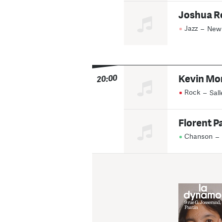
Joshua R
Jazz
–
New
Kevin Mo
20:00
Rock
–
Sall
Florent P
Chanson
–