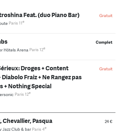
troshina Feat. (duo Piano Bar)
Gratuit
e
oute
Paris 11
mbs
Complet
e
r Hôtels Arena
Paris 12
érieux: Droges + Content
Gratuit
 Diabolo Fraiz + Ne Rangez pas
ns + Nothing Special
e
ersonic
Paris 12
, Chevallier, Pasqua
24 €
e
v Jazz Club & bar
Paris 4