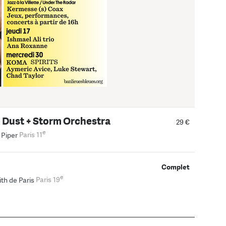
 Dust + Storm Orchestra
29 €
e
 Piper
Paris 11
Complet
e
th de Paris
Paris 19