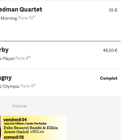
edman Quartet
35 €
e
 Morning
Paris 10
rby
49,50 €
e
e Pleyel
Paris 8
agny
Complet
e
L'Olympia
Paris 9
Publicité