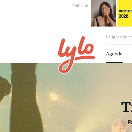
Le guide de v
Agenda
T
P