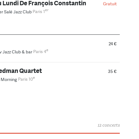
 Lundi De François Constantin
Gratuit
er
er Salé Jazz Club
Paris 1
24 €
e
v Jazz Club & bar
Paris 4
edman Quartet
35 €
e
 Morning
Paris 10
12 concerts