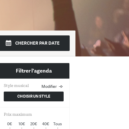
di
Mer.
Jeudi
Ven.
Sam.
Dim.
CHERCHER PAR DATE
4
15
16
17
18
19
Filtrer l'agenda
Style musical
Modifier
Choisissez un ou plusieurs st
musicaux
CHOISIR UN STYLE
Rock
Prix maximum
Jazz
0€
10€
20€
40€
Tous