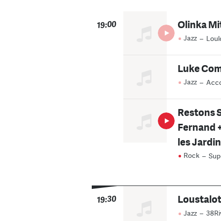
Olinka Mi
19:00
Jazz
–
Loul
Luke Co
Jazz
–
Acco
Restons S
Fernand +
les Jardi
Rock
–
Sup
Loustalot
19:30
Jazz
–
38Ri