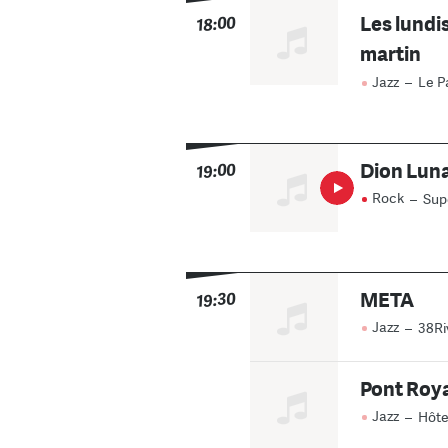
Les lundi
18:00
martin
Jazz
–
Le P
Dion Luna
19:00
Rock
–
Sup
META
19:30
Jazz
–
38Ri
Pont Roya
Jazz
–
Hôte