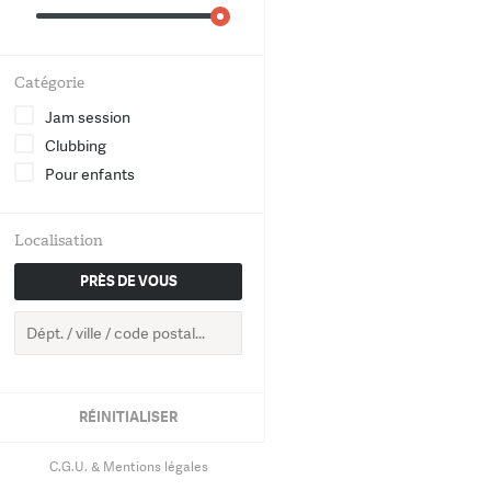
World
Chanson
Catégorie
Jam session
Electro
Clubbing
Pour enfants
Hip-Hop
Groove
Localisation
PRÈS DE VOUS
Classique
RETOUR
RÉINITIALISER
C.G.U. & Mentions légales