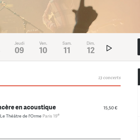
Jeudi
Ven.
Sam.
Dim.
Lundi
Mar
8
09
10
11
12
13
1
13 concerts
ncère en acoustique
15,50 €
e
Le Théâtre de l'Orme
Paris 19