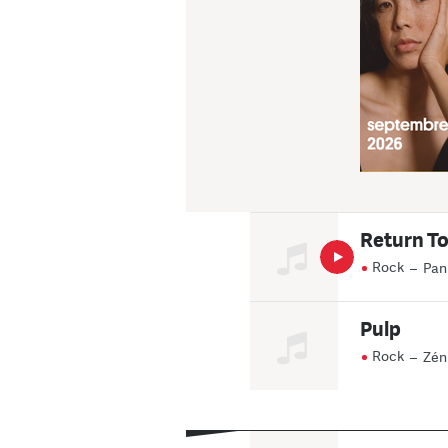
Return To
Rock
–
Pan
Pulp
Rock
–
Zéni