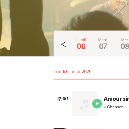
Ven.
Sam.
Dim.
Lundi
Mardi
Mer.
3
4
5
06
07
0
Lundi
6 juillet 2026
Amour si
17:00
Chanson
–