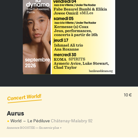
10 €
Concert World!
Aurus
World
–
Le Pédiluve
Châtenay-Malabry 92
Annonce BOOSTÉE —
En savoir plus