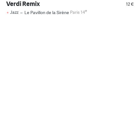
Verdi Remix
12 €
e
Jazz
–
Le Pavillon de la Sirène
Paris 14
Keystone Big Band & Neima
28 €
Naouri – Judy Garland
e
Jazz
–
Le Bal Blomet
Paris 15
DE LA SOUL Live band
Complet
e
Hip-Hop
–
Zénith de Paris
Paris 19
Concert : Orlando Poleo &
Gratuit
Afrovenezuela Jazz
e
Chanson
–
La Bellevilloise
Paris 20
Concert Chanson!
Gratuit