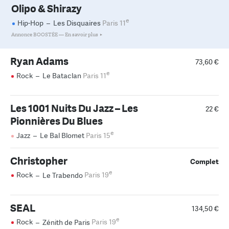
Olipo & Shirazy
e
Hip-Hop
–
Les Disquaires
Paris 11
Annonce BOOSTÉE —
En savoir plus
Ryan Adams
73,60 €
e
Rock
–
Le Bataclan
Paris 11
Les 1001 Nuits Du Jazz – Les
22 €
Pionnières Du Blues
e
Jazz
–
Le Bal Blomet
Paris 15
Christopher
Complet
e
Rock
–
Le Trabendo
Paris 19
SEAL
134,50 €
e
Rock
–
Zénith de Paris
Paris 19