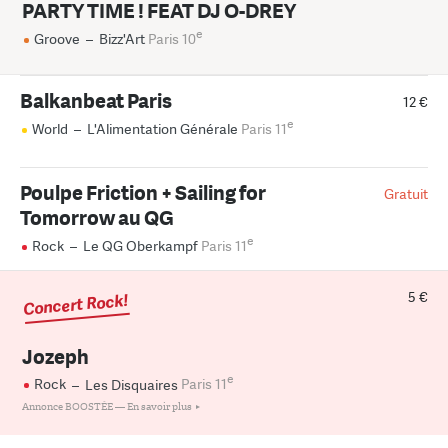
PARTY TIME ! FEAT DJ O-DREY
e
Groove
–
Bizz'Art
Paris 10
Balkanbeat Paris
12 €
e
World
–
L'Alimentation Générale
Paris 11
Poulpe Friction + Sailing for
Gratuit
Tomorrow au QG
e
Rock
–
Le QG Oberkampf
Paris 11
5 €
Concert Rock!
Jozeph
e
Rock
–
Les Disquaires
Paris 11
Annonce BOOSTÉE —
En savoir plus