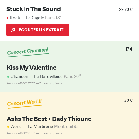
Stuck In The Sound
29,70 €
e
Rock
–
La Cigale
Paris 18
ÉCOUTER UN EXTRAIT
Concert Chanson!
17 €
Kiss My Valentine
e
Chanson
–
La Bellevilloise
Paris 20
Annonce BOOSTÉE —
En savoir plus
30 €
Concert World!
Ashs The Best + Dady Thioune
World
–
La Marbrerie
Montreuil 93
Annonce BOOSTÉE —
En savoir plus