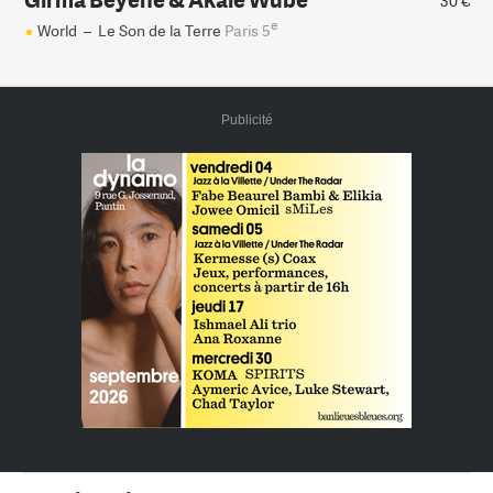
30 €
e
World
–
Le Son de la Terre
Paris 5
Publicité