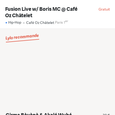
Fusion Live w/ Boris MC @ Café
Gratuit
Oz Châtelet
er
Hip-Hop
–
Café Oz Châtelet
Paris 1
Lylo recommande
Girma Bèyènè & Akalé Wubé