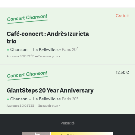
Concert Chanson!
Gratuit
Café-concert : Andrès Izurieta
trio
e
Chanson
–
La Bellevilloise
Paris 20
Annonce BOOSTÉE —
En savoir plus
Concert Chanson!
12,50 €
GiantSteps 20 Year Anniversary
e
Chanson
–
La Bellevilloise
Paris 20
Annonce BOOSTÉE —
En savoir plus
Publicité