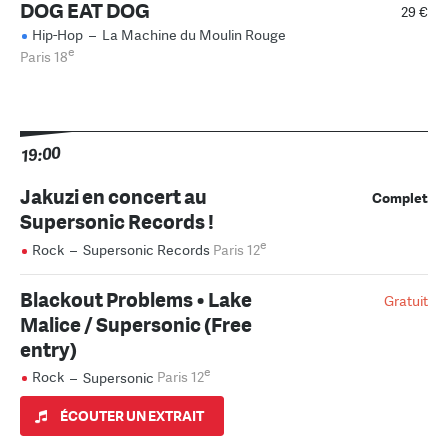
DOG EAT DOG
29 €
Hip-Hop
–
La Machine du Moulin Rouge
e
Paris 18
19:00
Jakuzi en concert au
Complet
Supersonic Records !
e
Rock
–
Supersonic Records
Paris 12
Blackout Problems • Lake
Gratuit
Malice / Supersonic (Free
entry)
e
Rock
–
Supersonic
Paris 12
ÉCOUTER UN EXTRAIT