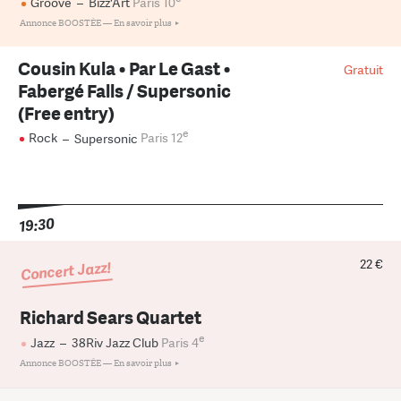
Groove
–
Bizz'Art
Paris 10
Annonce BOOSTÉE —
En savoir plus
Cousin Kula • Par Le Gast •
Gratuit
Fabergé Falls / Supersonic
(Free entry)
e
Rock
–
Supersonic
Paris 12
19:30
22 €
Concert Jazz!
Richard Sears Quartet
e
Jazz
–
38Riv Jazz Club
Paris 4
Annonce BOOSTÉE —
En savoir plus