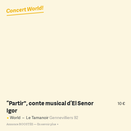
Concert World!
“Partir", conte musical d’El Senor
10 €
Igor
World
–
Le Tamanoir
Gennevilliers 92
Annonce BOOSTÉE —
En savoir plus