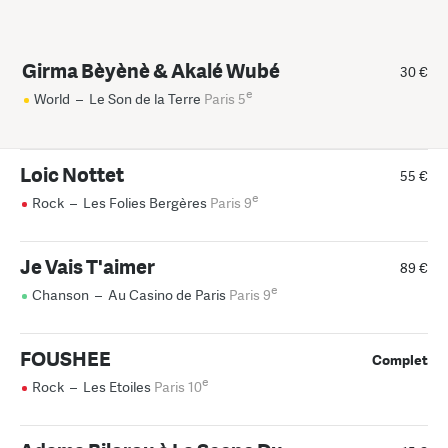
Girma Bèyènè & Akalé Wubé
30 €
e
World
–
Le Son de la Terre
Paris 5
Loic Nottet
55 €
e
Rock
–
Les Folies Bergères
Paris 9
Je Vais T'aimer
89 €
e
Chanson
–
Au Casino de Paris
Paris 9
FOUSHEE
Complet
e
Rock
–
Les Etoiles
Paris 10