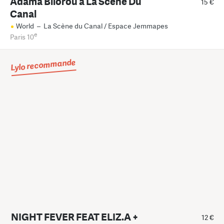
Adama Bilorou à La Scene Du
15 €
Canal
World
–
La Scène du Canal / Espace Jemmapes
e
Paris 10
Lylo recommande
NIGHT FEVER FEAT ELIZ.A +
12 €