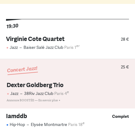
19:30
Virginie Cote Quartet
28 €
er
Jazz
–
Baiser Salé Jazz Club
Paris 1
25 €
Concert Jazz!
Dexter Goldberg Trio
e
Jazz
–
38Riv Jazz Club
Paris 4
Annonce BOOSTÉE —
En savoir plus
Iamddb
Complet
e
Hip-Hop
–
Elysée Montmartre
Paris 18