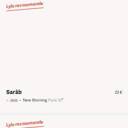
Lylo recommande
Sarâb
22 €
e
Jazz
–
New Morning
Paris 10
Lylo recommande