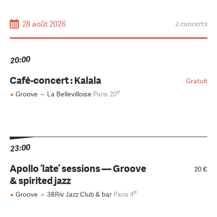
28 août 2026
2 concerts
20:00
Café-concert : Kalala
Gratuit
e
Groove
–
La Bellevilloise
Paris 20
23:00
Apollo ‘late’ sessions — Groove
20 €
& spirited jazz
e
Groove
–
38Riv Jazz Club & bar
Paris 4