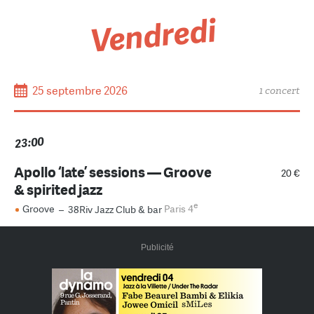
Vendredi
25 septembre 2026
1 concert
23:00
Apollo ‘late’ sessions — Groove
20 €
& spirited jazz
e
Groove
–
38Riv Jazz Club & bar
Paris 4
Publicité