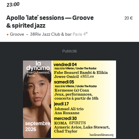
23:00
Apollo ‘late’ sessions — Groove
20 €
& spirited jazz
e
Groove
–
38Riv Jazz Club & bar
Paris 4
Publicité