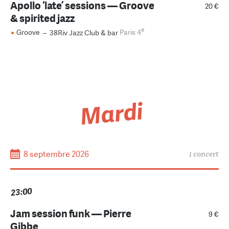
Apollo ‘late’ sessions — Groove
20 €
& spirited jazz
e
Groove
–
38Riv Jazz Club & bar
Paris 4
Mardi
8 septembre 2026
1 concert
23:00
Jam session funk — Pierre
9 €
Gibbe