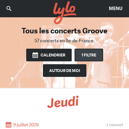
MENU
Tous les concerts Groove
Trouvez le bon concert
Parmi 2476 concerts
57 concerts
en Île-de-France.
en Île-de-France.
CALENDRIER
1 FILTRE
AUTOUR DE MOI
Jeudi
9 juillet 2026
1 concert