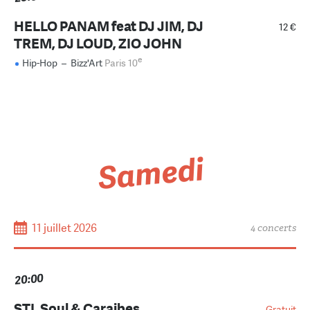
HELLO PANAM feat DJ JIM, DJ
12 €
TREM, DJ LOUD, ZIO JOHN
e
Hip-Hop
–
Bizz'Art
Paris 10
Samedi
11 juillet 2026
4 concerts
20:00
STL Soul & Caraibes
Gratuit