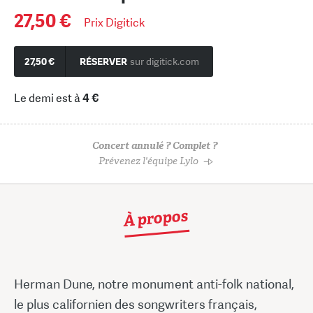
27,50 €
Prix Digitick
27,50 €
RÉSERVER
sur digitick.com
Le demi est à
4 €
Concert annulé ? Complet ?
Prévenez l'équipe Lylo
À propos
Herman Dune, notre monument anti-folk national,
le plus californien des songwriters français,