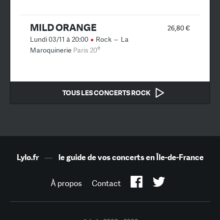
MILD ORANGE
26,80 €
Lundi 03/11 à 20:00
Rock
–
La
e
Maroquinerie
Paris 20
TOUS LES CONCERTS ROCK
Lylo.fr
—
le guide de vos concerts en Île-de-France
À propos
Contact