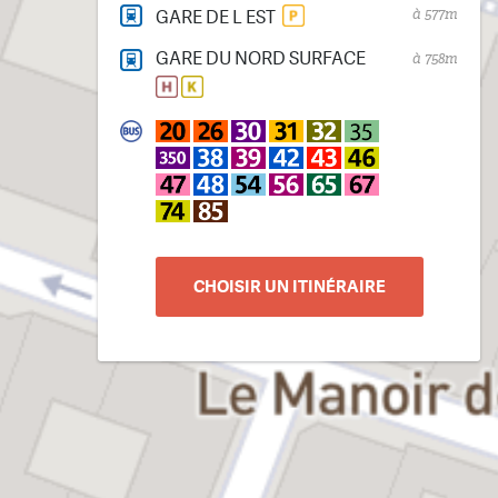
à 577m
GARE DE L EST
GARE DU NORD SURFACE
à 758m
CHOISIR UN ITINÉRAIRE