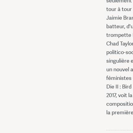
seulement 
tour à tour
Jaimie Bran
batteur, d'
trompette 
Chad Taylor
politico-so
singulière
un nouvel 
féministes 
Die II : Bir
2017, voit 
compositio
la première