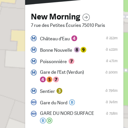
New Morning
7 rue des Petites Écuries 75010 Paris
à 253m
Château d'Eau
à 422m
Bonne Nouvelle
à 471m
Poissonnière
Gare de l'Est (Verdun)
à 500m
à 796m
Sentier
à 746m
Gare du Nord
GARE DU NORD SURFACE
à 758m