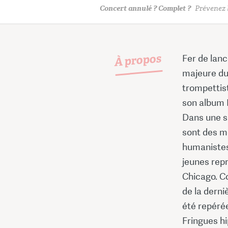
Concert annulé ? Complet ?
Prévenez l
À propos
Fer de lanc
majeure du 
trompettis
son album F
Dans une s
sont des 
humanistes
jeunes rep
Chicago. C
de la derni
été repérée
Fringues hi