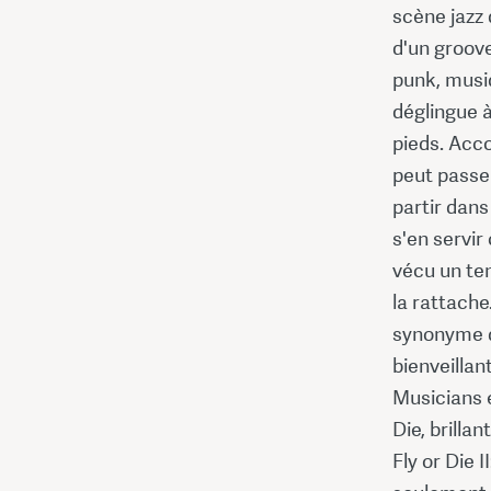
scène jazz
d'un groove
punk, musiq
déglingue 
pieds. Acc
peut passe
partir dans
s'en servi
vécu un te
la rattache
synonyme d'
bienveillan
Musicians e
Die, brilla
Fly or Die I