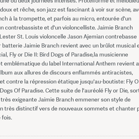
une ou deux journées intenses. Protéiforme et mélodieu
 doux et rêche, son jazz est fascinant à voir sur scène, a
ch à la trompette, et parfois au micro, entourée d'un
un contrebassiste et d'un violoncelliste. Jaimie Branch
Lester St. Louis violoncelle Jason Ajemian contrebasse
 batterie Jaimie Branch revient avec un brûlot musical 
cial, Fly or Die II: Bird Dogs of Paradise,la musicienne
 et emblématique du label International Anthem revient 
album aux allures de discours enflammés antiracistes,
et contre la répression étatique jusqu'au-boutiste: Fly O
d Dogs Of Paradise. Cette suite de l'auréolé Fly or Die, sor
la très exigeante Jaimie Branch emmener son style de
n très distinctif vers de nouveaux sommets et chanter 
 fois.