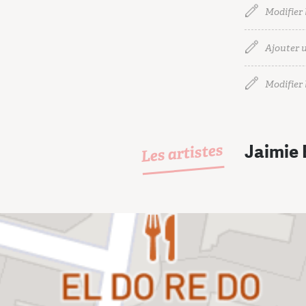
Modifier 
Ajouter u
Modifier l
Les artistes
Jaimie