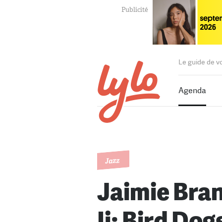
Le guide de v
Agenda
Jazz
Jaimie Bran
Ii: Bird Dog