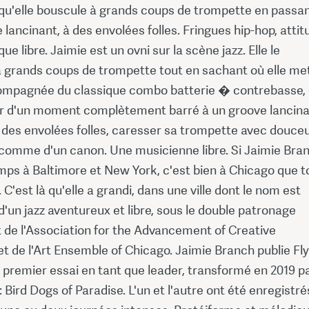
 qu'elle bouscule à grands coups de trompette en passa
 lancinant, à des envolées folles. Fringues hip-hop, attit
ue libre. Jaimie est un ovni sur la scène jazz. Elle le
à grands coups de trompette tout en sachant où elle met
ompagnée du classique combo batterie � contrebasse, 
r d'un moment complètement barré à un groove lancina
 des envolées folles, caresser sa trompette avec douce
r comme d'un canon. Une musicienne libre. Si Jaimie Bra
mps à Baltimore et New York, c'est bien à Chicago que t
. C'est là qu'elle a grandi, dans une ville dont le nom est
un jazz aventureux et libre, sous le double patronage
t de l'Association for the Advancement of Creative
t de l'Art Ensemble of Chicago. Jaimie Branch publie Fly
nt premier essai en tant que leader, transformé en 2019 p
I: Bird Dogs of Paradise. L'un et l'autre ont été enregistr