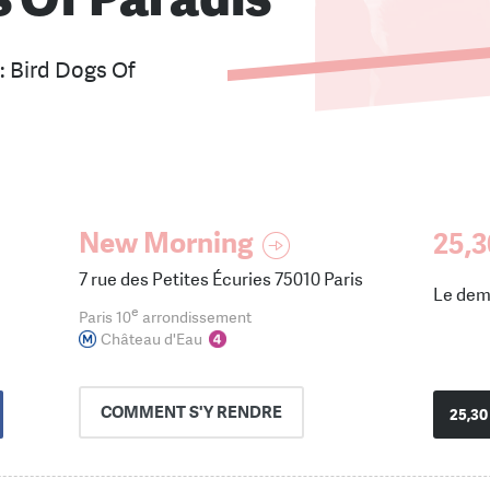
I: Bird Dogs Of
New Morning
25,3
7 rue des Petites Écuries 75010 Paris
Le dem
e
Paris 10
arrondissement
Château d'Eau
COMMENT
S'Y RENDRE
25,30