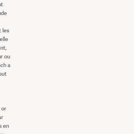
nt
ude
 les
elle
nt,
ur ou
nch a
out
 or
ar
és en