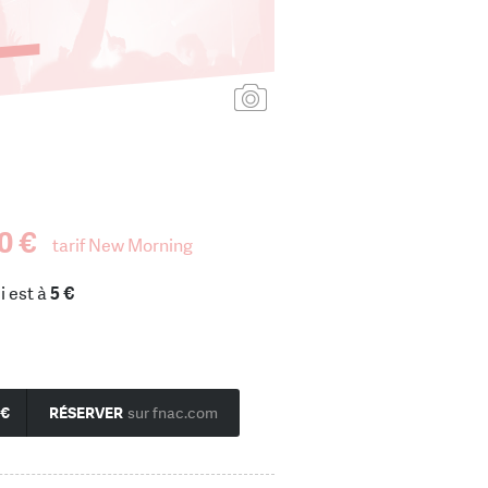
Ajouter une affiche
0 €
tarif New Morning
i est à
5 €
 €
RÉSERVER
sur fnac.com