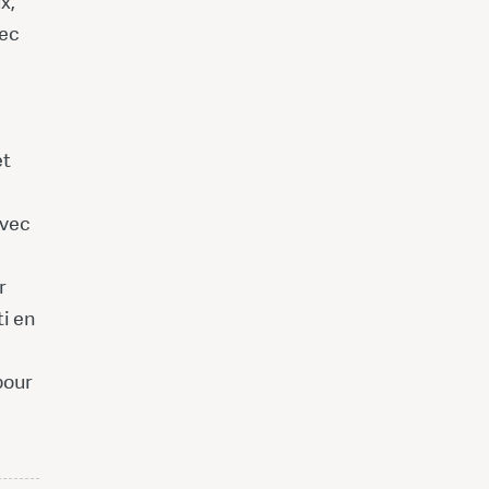
x,
vec
et
avec
r
ti en
pour