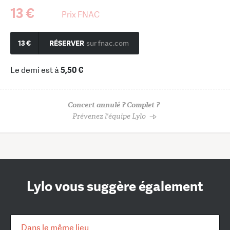
13 €
Prix FNAC
13 €
RÉSERVER
sur fnac.com
Le demi est à
5,50 €
Concert annulé ? Complet ?
Prévenez l'équipe Lylo
Lylo vous suggère également
Dans le même lieu