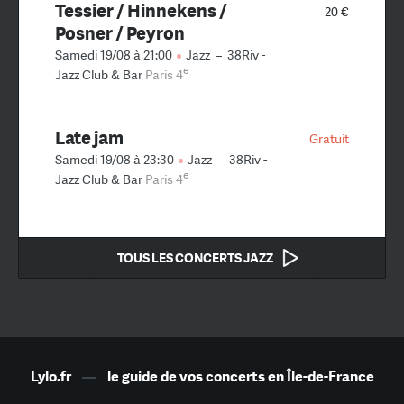
Tessier / Hinnekens /
20 €
Posner / Peyron
Samedi 19/08 à 21:00
Jazz
–
38Riv -
e
Jazz Club & Bar
Paris 4
Late jam
Gratuit
Samedi 19/08 à 23:30
Jazz
–
38Riv -
e
Jazz Club & Bar
Paris 4
TOUS LES CONCERTS JAZZ
Lylo.fr
—
le guide de vos concerts en Île-de-France