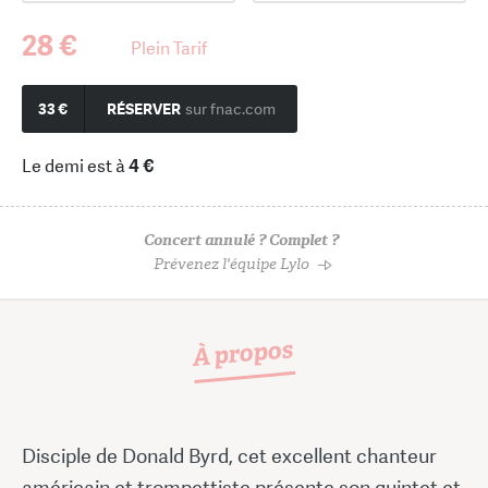
28 €
Plein Tarif
33 €
RÉSERVER
sur fnac.com
Le demi est à
4 €
Concert annulé ? Complet ?
Prévenez l'équipe Lylo
À propos
Disciple de Donald Byrd, cet excellent chanteur
américain et trompettiste présente son quintet et