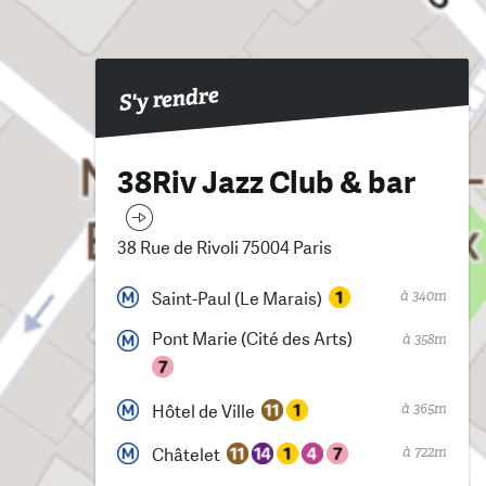
S'y rendre
38Riv Jazz Club & bar
38 Rue de Rivoli 75004 Paris
à 340m
Saint-Paul (Le Marais)
Pont Marie (Cité des Arts)
à 358m
à 365m
Hôtel de Ville
à 722m
Châtelet