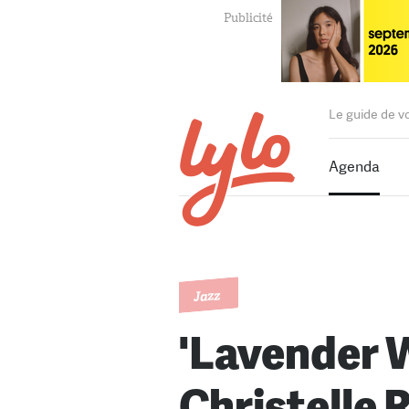
Le guide de v
Agenda
Jazz
'Lavender 
Christelle 