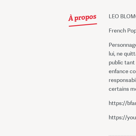
À propos
LEO BLO
French Po
Personnage 
lui, ne qui
public tant
enfance con
responsabil
certains mo
https://bf
https://y