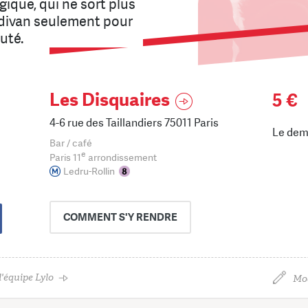
ique, qui ne sort plus
n divan seulement pour
outé.
Les Disquaires
5 €
4-6 rue des Taillandiers 75011 Paris
Le dem
Bar / café
e
Paris 11
arrondissement
Ledru-Rollin
COMMENT
S'Y RENDRE
'équipe Lylo
Mod