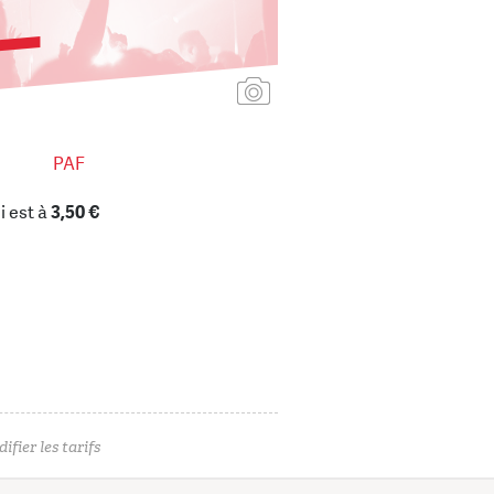
Ajouter une affiche
PAF
i est à
3,50 €
ifier les tarifs