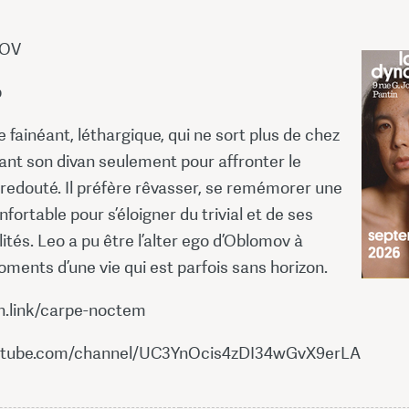
MOV
p
fainéant, léthargique, qui ne sort plus de chez
ttant son divan seulement pour affronter le
 redouté. Il préfère rêvasser, se remémorer une
fortable pour s’éloigner du trivial et de ses
ités. Leo a pu être l’alter ego d’Oblomov à
ments d’une vie qui est parfois sans horizon.
an.link/carpe-noctem
outube.com/channel/UC3YnOcis4zDI34wGvX9erLA