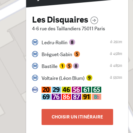
Les Disquaires
4-6 rue des Taillandiers 75011 Paris
à 291m
Ledru-Rollin
à 458m
Bréguet-Sabin
à 485m
Bastille
à 550m
Voltaire (Léon Blum)
CHOISIR UN ITINÉRAIRE