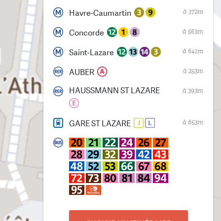
à 372m
Havre-Caumartin
à 563m
Concorde
à 641m
Saint-Lazare
à 253m
AUBER
HAUSSMANN ST LAZARE
à 393m
à 653m
GARE ST LAZARE