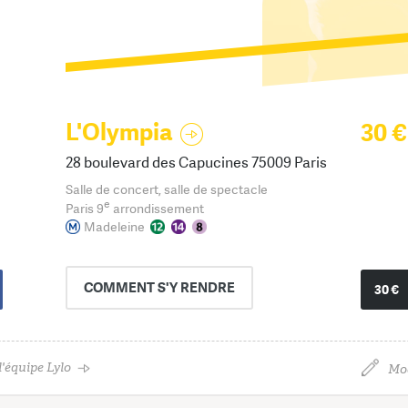
L'Olympia
30 €
28 boulevard des Capucines 75009 Paris
Salle de concert, salle de spectacle
e
Paris 9
arrondissement
Madeleine
COMMENT
S'Y RENDRE
30 €
'équipe Lylo
Mod