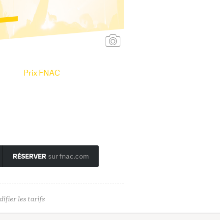
Ajouter une affiche
Prix FNAC
RÉSERVER
sur fnac.com
ifier les tarifs