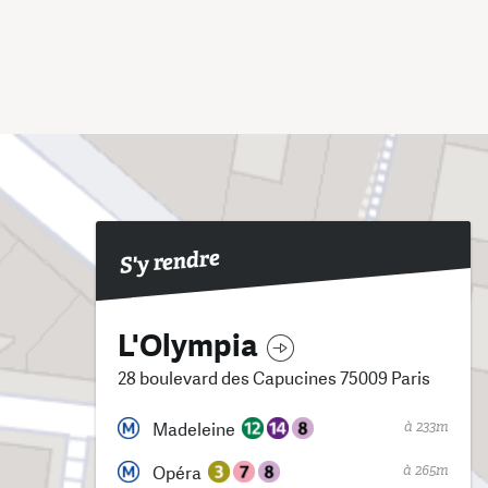
S'y rendre
L'Olympia
28 boulevard des Capucines 75009 Paris
à 233m
Madeleine
à 265m
Opéra