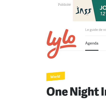
Le guide de v
Agenda
World
One Night I