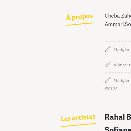
À propos
Cheba Zaho
Ammari,Sof
Modifier 
Ajouter u
Modifier l
vidéos
Les artistes
Rahal B
Sofiane