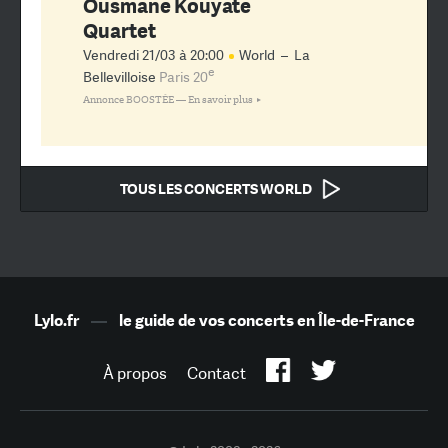
Ousmane Kouyate
Quartet
Vendredi 21/03 à 20:00
World
–
La
e
Bellevilloise
Paris 20
Annonce BOOSTÉE —
En savoir plus
TOUS LES CONCERTS WORLD
Lylo.fr
—
le guide de vos concerts en Île-de-France
À propos
Contact