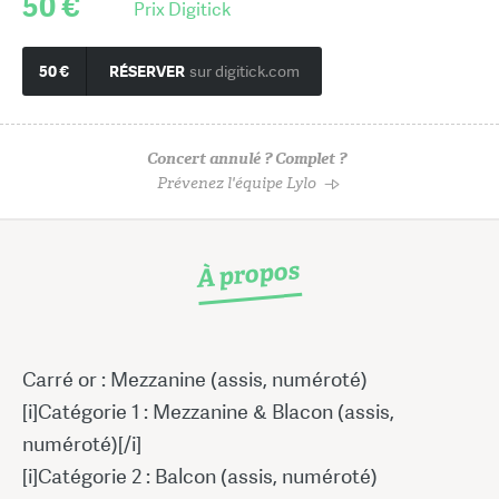
50 €
Prix Digitick
50 €
RÉSERVER
sur digitick.com
Concert annulé ? Complet ?
Prévenez l'équipe Lylo
À propos
Carré or : Mezzanine (assis, numéroté)
[i]Catégorie 1 : Mezzanine & Blacon (assis,
numéroté)[/i]
[i]Catégorie 2 : Balcon (assis, numéroté)