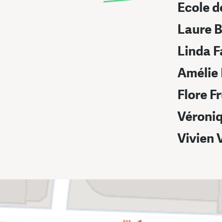
Ecole d
Laure 
Linda F
Amélie
Flore F
Véroniq
Vivien 