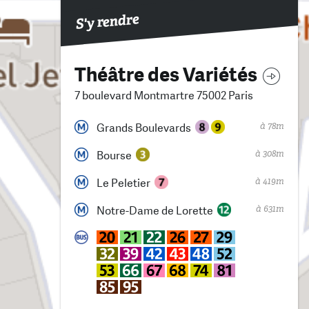
S'y rendre
Théâtre des Variétés
7 boulevard Montmartre 75002 Paris
à 78m
Grands Boulevards
à 308m
Bourse
à 419m
Le Peletier
à 631m
Notre-Dame de Lorette