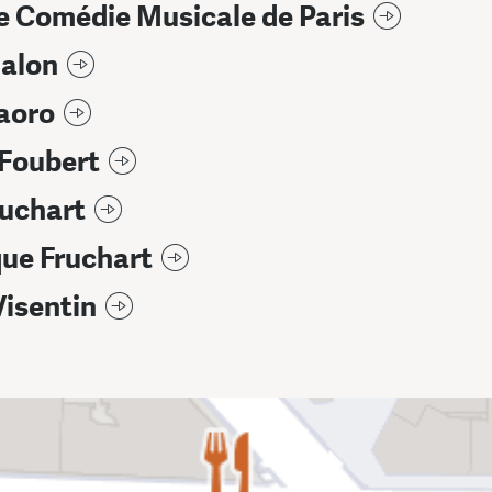
e Comédie Musicale de Paris
Balon
aoro
 Foubert
ruchart
ue Fruchart
Visentin