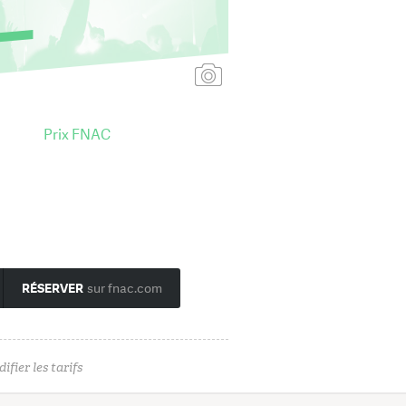
Ajouter une affiche
Prix FNAC
RÉSERVER
sur fnac.com
ifier les tarifs