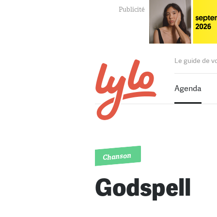
Le guide de v
Agenda
Chanson
Godspell