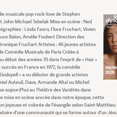
e musicale pop-rock-love de Stephen
t John-Michael Tebelak Mise en scène : Ned
égraphies : Linda Faoro, Flore Fruchart, Vivien
aure Balon, Amélie Foubert Direction des
ronique Fruchart Artistes : 46 jeunes artistes
 de Comédie Musicale de Paris Créée à
 début des années 70 dans l'esprit de « Hair »
e succès en France en 1972, la comédie
Godspell » a vu débuter de grands artistes
el Auteuil, Dave, Armande Altaï ou Michel
ise aujourd'hui au Théâtre des Variétés dans
le mise en scène ancrée dans notre époque, cette
on joyeuse et colorée de l'évangile selon Saint-Matthieu
histoire d'une communauté qui se forme autour d'un Jés