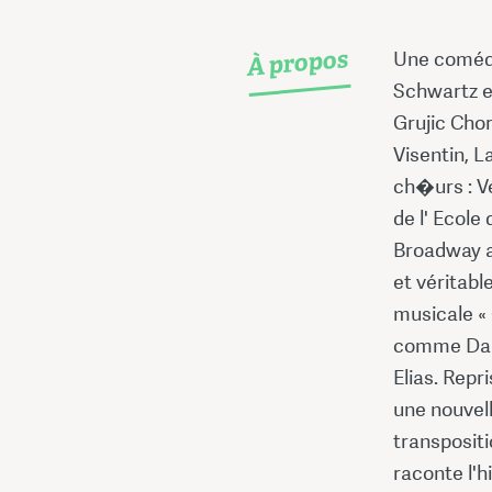
À propos
Une comédi
Schwartz e
Grujic Chor
Visentin, L
ch�urs : Vé
de l' Ecole
Broadway au
et véritabl
musicale « 
comme Dani
Elias. Repr
une nouvel
transpositi
raconte l'