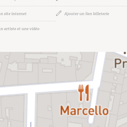
n site internet
Ajouter un lien billeterie
n artiste et une vidéo