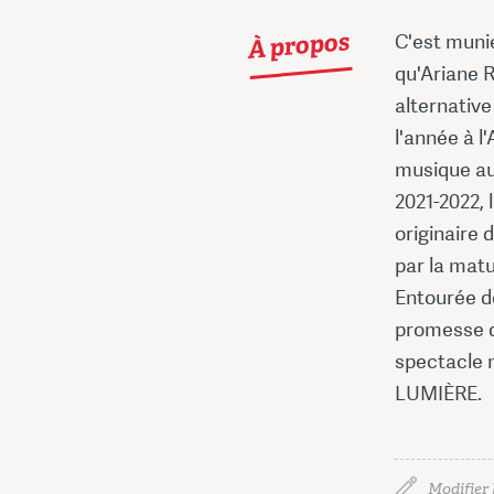
À propos
C'est muni
qu'Ariane 
alternativ
l'année à l
musique au
2021-2022, 
originaire 
par la matu
Entourée de
promesse de
spectacle m
LUMIÈRE.
Modifier 