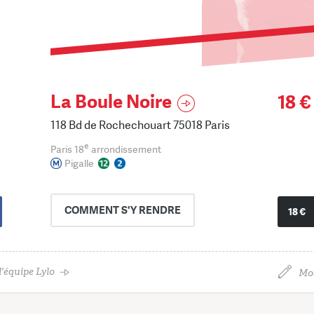
La Boule Noire
18 €
118 Bd de Rochechouart 75018 Paris
e
Paris 18
arrondissement
Pigalle
COMMENT
S'Y RENDRE
18 €
'équipe Lylo
Mod