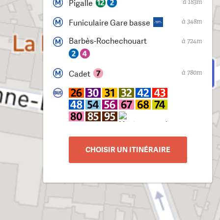
à 183m
Pigalle
à 348m
Funiculaire Gare basse
Barbès-Rochechouart
à 724m
à 780m
Cadet
CHOISIR UN ITINÉRAIRE