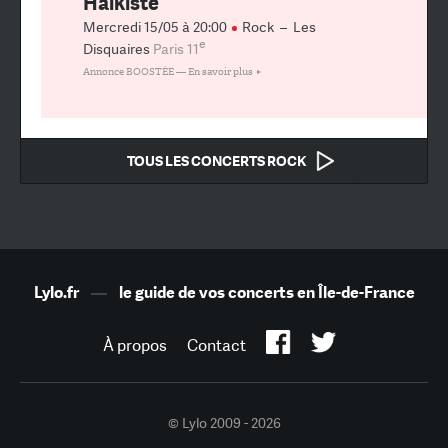
Haïkiste
Mercredi 15/05 à 20:00
Rock
–
Les
e
Disquaires
Paris 11
Annonce BOOSTÉE —
En savoir plus
TOUS LES CONCERTS ROCK
Lylo.fr
—
le guide de vos concerts en Île-de-France
À propos
Contact
© Lylo 2009 - 2026