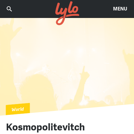
MENU
World
Kosmopolitevitch