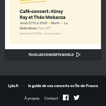
Café-concert : Kinsy
Ray et Théo Mobanza
Jeudi 27/10 à 20:00
World
–
La
e
Bellevilloise
Paris 20
Annonce BOOSTÉE —
En savoir plus
TOUS LES CONCERTS WORLD
Lylo.fr
—
le guide de vos concerts en Île-de-France
À propos
Contact