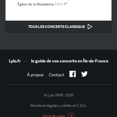
e
Église de la Madeleine
Paris 8
TOUS LES CONCERTS CLASSIQUE
Lylo.fr
—
le guide de vos concerts en Île-de-France
À propos
Contact
© Lylo 2009 - 2026
Mentions légales, crédits et C.G.U.
Haut de page