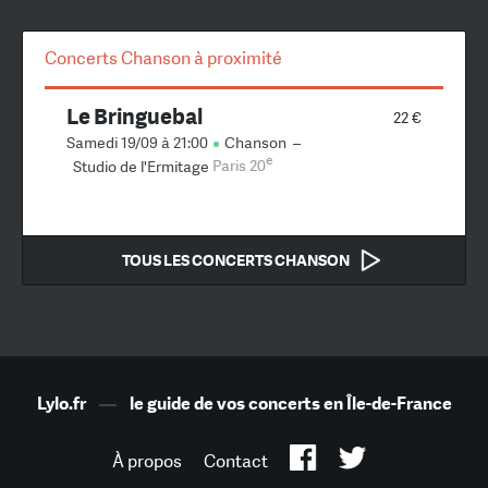
Concerts Chanson à proximité
Le Bringuebal
22 €
Samedi 19/09 à 21:00
Chanson
–
e
Studio de l'Ermitage
Paris 20
TOUS LES CONCERTS CHANSON
Lylo.fr
—
le guide de vos concerts en Île-de-France
À propos
Contact