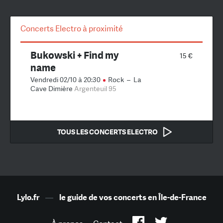
Concerts Electro à proximité
Bukowski + Find my
15 €
name
Vendredi 02/10 à 20:30
Rock
–
La
Cave Dimière
Argenteuil 95
TOUS LES CONCERTS ELECTRO
Lylo.fr
—
le guide de vos concerts en Île-de-France