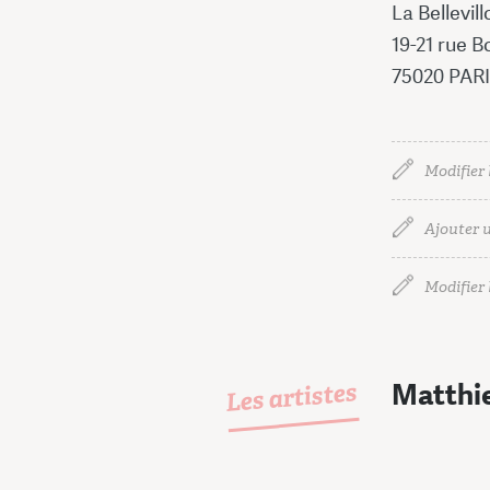
La Bellevill
19-21 rue B
75020 PAR
Modifier 
Ajouter u
Modifier l
Les artistes
Matthi