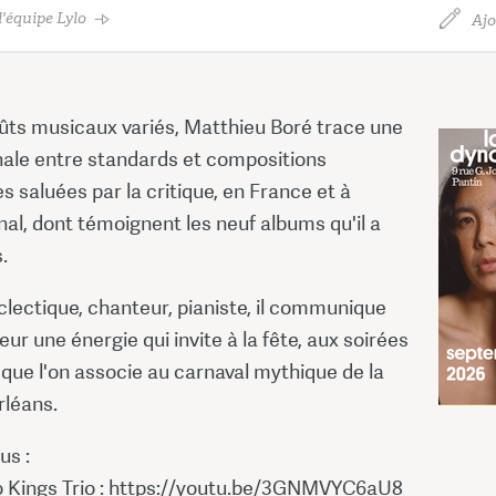
'équipe Lylo
Ajo
ûts musicaux variés, Matthieu Boré trace une
inale entre standards et compositions
s saluées par la critique, en France et à
onal, dont témoignent les neuf albums qu'il a
.
lectique, chanteur, pianiste, il communique
eur une énergie qui invite à la fête, aux soirées
que l'on associe au carnaval mythique de la
rléans.
us :
Kings Trio : https://youtu.be/3GNMVYC6aU8