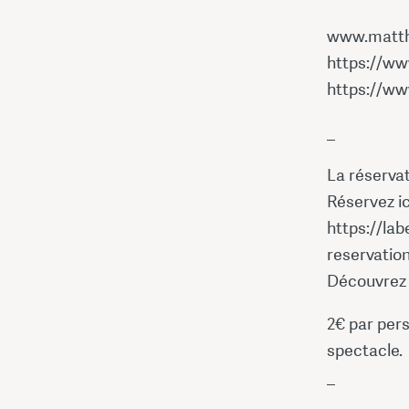
www.matth
https://w
https://w
_
La réservat
Réservez ici
https://lab
reservation
Découvrez l
2€ par pers
spectacle.
_