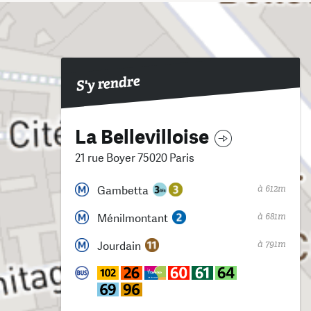
S'y rendre
La Bellevilloise
21 rue Boyer 75020 Paris
à 612m
Gambetta
à 681m
Ménilmontant
à 791m
Jourdain