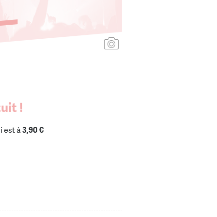
Ajouter une affiche
uit !
i est à
3,90 €