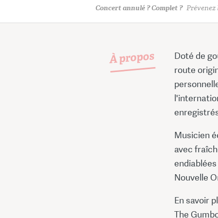
Concert annulé ? Complet ?
Prévenez l
À propos
Doté de go
route orig
personnelle
l'internati
enregistrés
Musicien éc
avec fraîch
endiablées 
Nouvelle O
En savoir pl
The Gumbo 