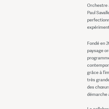
Orchestre a
Paul Savall
perfectionn
expérimenté
Fondé en 20
paysage orc
programmes
contemporai
grâce à l’i
très grande
des chœurs
démarche a
La collabor