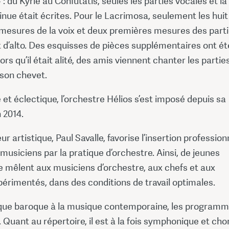
: du Kyrie au Confutatis, seules les parties vocales et la
nue était écrites. Pour le Lacrimosa, seulement les huit
mesures de la voix et deux premières mesures des part
t d’alto. Des esquisses de pièces supplémentaires ont ét
ors qu’il était alité, des amis viennent chanter les partie
son chevet.
t éclectique, l’orchestre Hélios s’est imposé depuis sa
 2014.
ur artistique, Paul Savalle, favorise l’insertion profession
musiciens par la pratique d’orchestre. Ainsi, de jeunes
e mêlent aux musiciens d’orchestre, aux chefs et aux
périmentés, dans des conditions de travail optimales.
que baroque à la musique contemporaine, les program
. Quant au répertoire, il est à la fois symphonique et chor