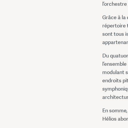
l’orchestr
Grâce à la 
répertoire 
sont tous i
appartenan
Du quatuor
l’ensemble 
modulant s
endroits pi
symphoniqu
architectur
En somme, g
Hélios abor