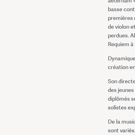
aeternam » 
basse conti
premières 
de violon e
perdues. Al
Requiem à 
Dynamique e
création en
Son directe
des jeunes 
diplômés s
solistes ex
De la musi
sont variés