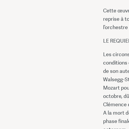
Cette œuvre
reprise à t
l’orchestre
LE REQUI
Les circon
conditions 
de son aute
Walsegg-St
Mozart pour
octobre, d
Clémence de
A la mort 
phase final