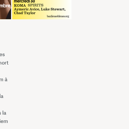
les
mort
m à
la
 la
uiem