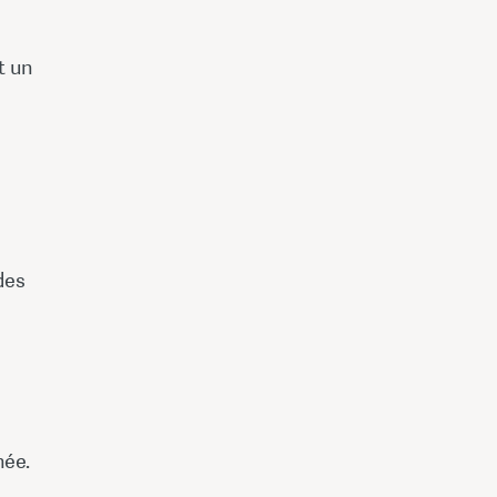
t un
des
née.