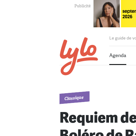
Le guide de v
Agenda
Classique
Requiem de
Boléro de R