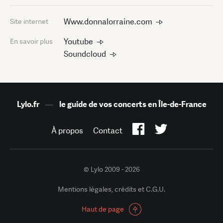
Www.donnalorraine.com
Site internet
Youtube
En savoir plus
Soundcloud
Lylo.fr
—
le guide de vos concerts en Île-de-France
À propos
Contact
© Lylo 2009 - 2026
Mentions légales, crédits et C.G.U.
Haut de page