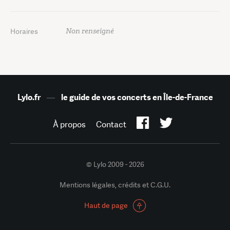
Non renseigné
Horaires
Lylo.fr
—
le guide de vos concerts en Île-de-France
À propos
Contact
© Lylo 2009 - 2026
Mentions légales, crédits et C.G.U.
Haut de page