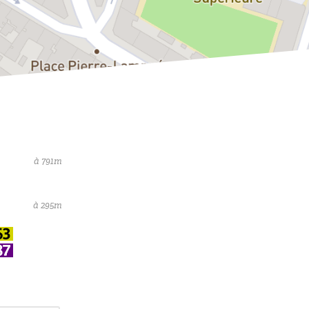
à 791m
à 295m