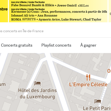
os concerts en Île-de-France
Concerts gratuits
Playlist concerts
À gagner