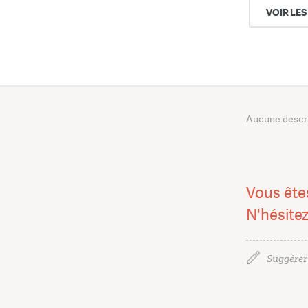
VOIR LES
Aucune descrip
Vous ête
N'hésite
Suggérer