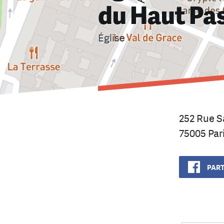
du Haut Pa
Église
252 Rue S
75005 Par
PART