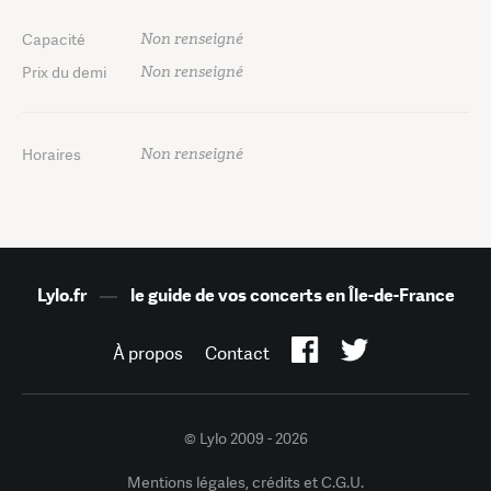
Non renseigné
Capacité
Non renseigné
Prix du demi
Non renseigné
Horaires
Lylo.fr
—
le guide de vos concerts en Île-de-France
À propos
Contact
© Lylo 2009 - 2026
Mentions légales, crédits et C.G.U.