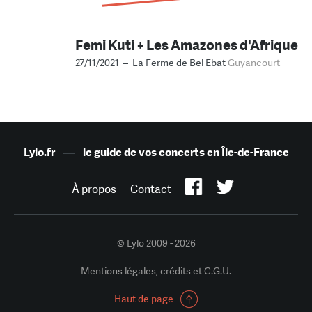
Femi Kuti + Les Amazones d'Afrique
27/11/2021 – La Ferme de Bel Ebat
Guyancourt
Lylo.fr
—
le guide de vos concerts en Île-de-France
À propos
Contact
© Lylo 2009 - 2026
Mentions légales, crédits et C.G.U.
Haut de page