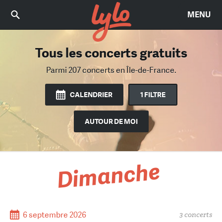
MENU
Tous les concerts gratuits
Trouvez le bon concert
Parmi 2015 concerts
Parmi 207 concerts
en Île-de-France.
en Île-de-France.
CALENDRIER
1 FILTRE
AUTOUR DE MOI
Dimanche
6 septembre 2026
3 concerts