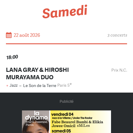
Samedi
22 août 2026
3 concerts
18:00
LANA GRAY & HIROSHI
Prix N.C.
MURAYAMA DUO
e
Jazz
–
Le Son de la Terre
Paris 5
Publicité