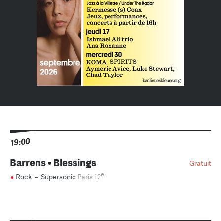
19:00
Barrens • Blessings
Gratuit
e
Rock
–
Supersonic
Paris 12