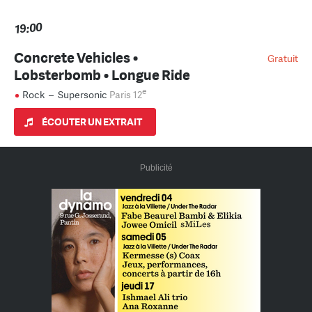
19:00
Concrete Vehicles •
Gratuit
Lobsterbomb • Longue Ride
e
Rock
–
Supersonic
Paris 12
ÉCOUTER UN EXTRAIT
Publicité