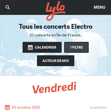
MENU
Tous les concerts Electro
Trouvez le bon concert
Parmi 2015 concerts
51 concerts
en Île-de-France.
en Île-de-France.
CALENDRIER
1 FILTRE
AUTOUR DE MOI
Vendredi
30 octobre 2026
3 concerts