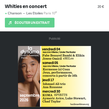
Whities en concert
20 €
e
Chanson
–
Les Etoiles
Paris 10
ÉCOUTER UN EXTRAIT
Publicité