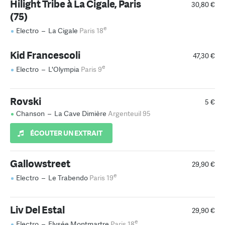
Hilight Tribe à La Cigale, Paris
30,80 €
(75)
e
Electro
–
La Cigale
Paris 18
Kid Francescoli
47,30 €
e
Electro
–
L'Olympia
Paris 9
Rovski
5 €
Chanson
–
La Cave Dimière
Argenteuil 95
ÉCOUTER UN EXTRAIT
Gallowstreet
29,90 €
e
Electro
–
Le Trabendo
Paris 19
Liv Del Estal
29,90 €
e
Electro
–
Elysée Montmartre
Paris 18