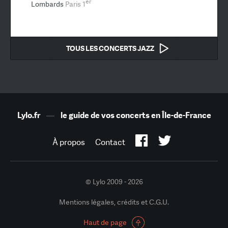
er
Lombards
Paris 1
TOUS LES CONCERTS JAZZ
Lylo.fr
—
le guide de vos concerts en Île-de-France
À propos
Contact
© Lylo 2009 - 2026
Mentions légales, crédits et C.G.U.
Haut de page