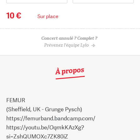
10 €
Sur place
Concert annulé ? Complet ?
Prévenez l'équipe Lylo
À propos
FEMUR
(Sheffield, UK - Grunge Pysch)
https://femurband.bandcamp.com/
https://youtu.be/
Oqm
kKAzXg?
si=ZshQUMOXc7ZK80iZ