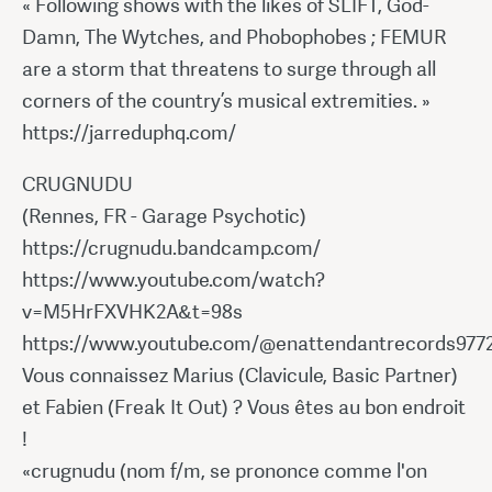
« Following shows with the likes of SLIFT, God-
Damn, The Wytches, and Phobophobes ; FEMUR
are a storm that threatens to surge through all
corners of the country’s musical extremities. »
https://jarreduphq.com/
CRUGNUDU
(Rennes, FR - Garage Psychotic)
https://crugnudu.bandcamp.com/
https://www.youtube.com/watch?
v=M5HrFXVHK2A&t=98s
https://www.youtube.com/@enattendantrecords977
Vous connaissez Marius (Clavicule, Basic Partner)
et Fabien (Freak It Out) ? Vous êtes au bon endroit
!
«crugnudu (nom f/m, se prononce comme l'on