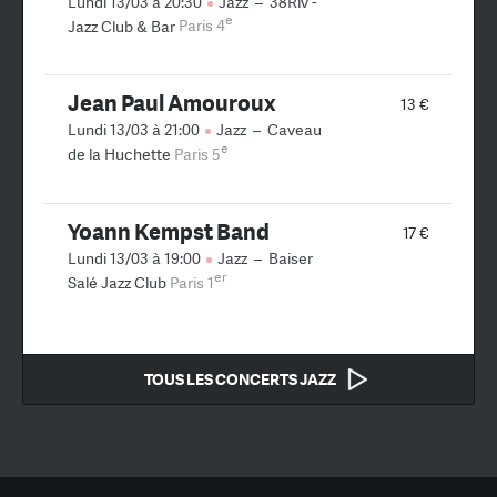
Lundi 13/03 à 20:30
Jazz
–
38Riv -
e
Jazz Club & Bar
Paris 4
Jean Paul Amouroux
13 €
Lundi 13/03 à 21:00
Jazz
–
Caveau
e
de la Huchette
Paris 5
Yoann Kempst Band
17 €
Lundi 13/03 à 19:00
Jazz
–
Baiser
er
Salé Jazz Club
Paris 1
TOUS LES CONCERTS JAZZ