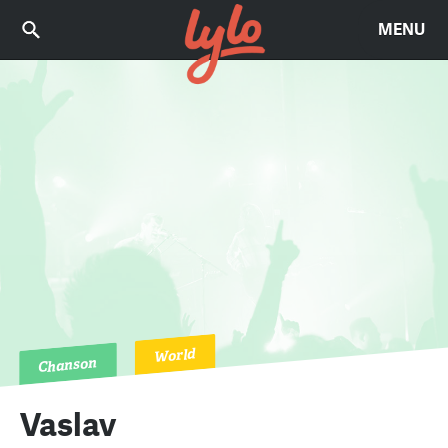
MENU
World
Chanson
Vaslav