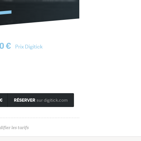
Ajouter une affiche
0 €
Prix Digitick
 €
RÉSERVER
sur digitick.com
ifier les tarifs