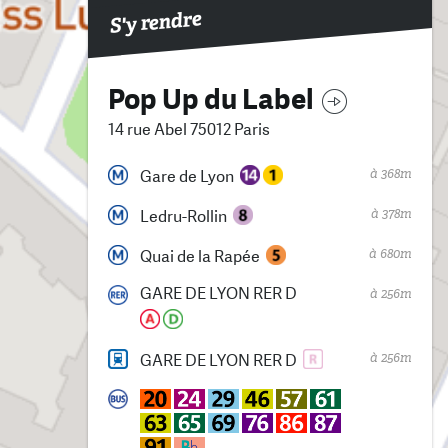
S'y rendre
Pop Up du Label
14 rue Abel 75012 Paris
à 368m
Gare de Lyon
à 378m
Ledru-Rollin
à 680m
Quai de la Rapée
GARE DE LYON RER D
à 256m
à 256m
GARE DE LYON RER D