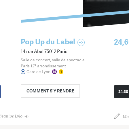
6
Pop Up du Label
24,6
14 rue Abel 75012 Paris
Salle de concert, salle de spectacle
e
Paris 12
arrondissement
Gare de Lyon
COMMENT
S'Y RENDRE
24,60
'équipe Lylo
Mod