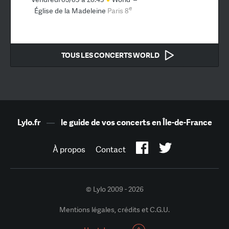
e
Église de la Madeleine
Paris 8
TOUS LES CONCERTS WORLD
Lylo.fr
—
le guide de vos concerts en Île-de-France
À propos
Contact
© Lylo 2009 - 2026
Mentions légales, crédits et C.G.U.