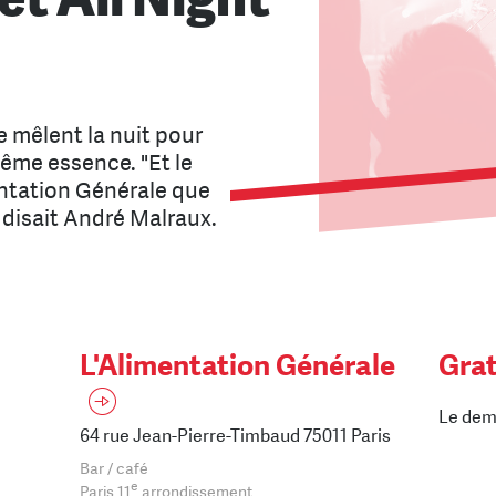
e mêlent la nuit pour
ême essence. "Et le
mentation Générale que
" disait André Malraux.
L'Alimentation Générale
Grat
Le dem
64 rue Jean-Pierre-Timbaud 75011 Paris
Bar / café
e
Paris 11
arrondissement