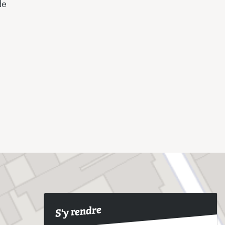
de
S'y rendre