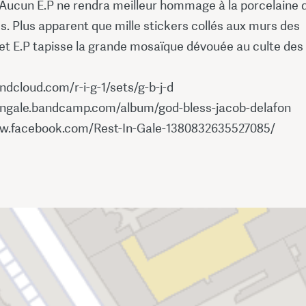
. Aucun E.P ne rendra meilleur hommage à la porcelaine 
es. Plus apparent que mille stickers collés aux murs des
cet E.P tapisse la grande mosaïque dévouée au culte des
ndcloud.com/r-i-g-1/sets/g-b-j-d
tingale.bandcamp.com/album/god-bless-jacob-delafon
w.facebook.com/Rest-In-Gale-1380832635527085/