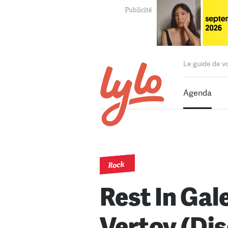
Le guide de v
Agenda
Rock
Rest In Gal
Vertov (Djs