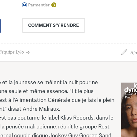
Parmentier
COMMENT
S'Y RENDRE
'équipe Lylo
Ajo
et la jeunesse se mêlent la nuit pour ne
une seule et même essence. "Et le plus
est à l'Alimentation Générale que je fais le plein
nt" disait André Malraux.
est pas coutume, le label Kliss Records, dans le
la pensée malrucienne, réunit le groupe Rest
infernal couple disque Jockey Guy George Sand