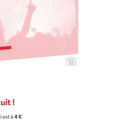
Ajouter une affiche
uit !
i est à
4 €