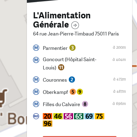
L'Alimentation
Générale
64 rue Jean-Pierre-Timbaud 75011 Paris
à 200m
Parmentier
Goncourt (Hôpital Saint-
à 404m
Louis)
à 472m
Couronnes
à 487m
Oberkampf
à 696m
Filles du Calvaire