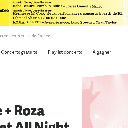
os concerts en Île-de-France
Concerts gratuits
Playlist concerts
À gagner
e + Roza
et All Night