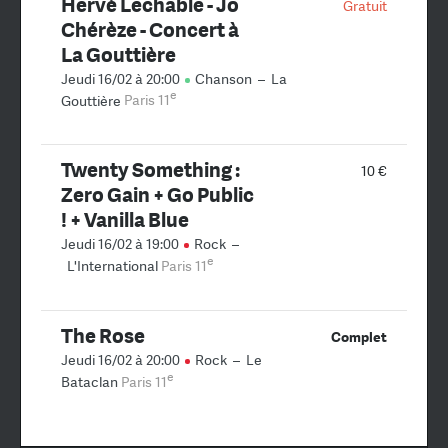
Hervé Lechâble - Jo
Gratuit
Chérèze - Concert à
La Gouttière
Jeudi 16/02 à 20:00
Chanson
–
La
e
Gouttière
Paris 11
Twenty Something :
10 €
Zero Gain + Go Public
! + Vanilla Blue
Jeudi 16/02 à 19:00
Rock
–
e
L'International
Paris 11
The Rose
Complet
Jeudi 16/02 à 20:00
Rock
–
Le
e
Bataclan
Paris 11