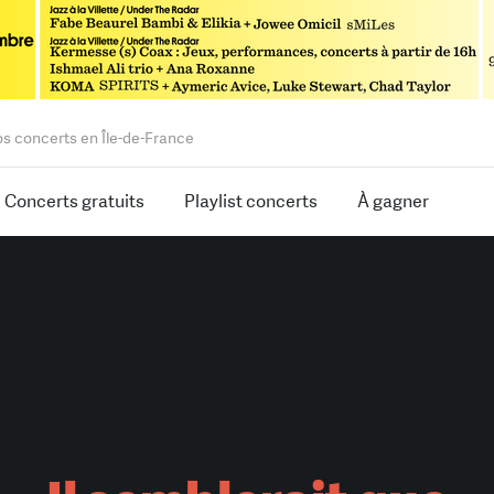
os concerts en Île-de-France
Concerts gratuits
Playlist concerts
À gagner